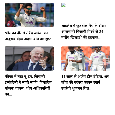
थाईलैंड में फुटबॉल मैच के दौरान
आसमानी बिजली गिरने से 24
श्रीलंका दौरे में रविंद्र जडेजा का
वर्षीय ख़िलाड़ी की दर्दनाक...
अनुभव बेहद अहम: दीप दासगुप्ता
फीफा में बड़ा यू-टर्न: जियानी
11 साल से अजेय टीम इंडिया, अब
इन्फेंटिनो ने मांगी माफी, विवादित
जीत की परंपरा कायम रखने
योजना वापस; शीर्ष अधिकारियों
उतरेगी शुभमन गिल...
का...