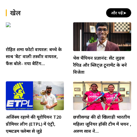
खेल
और पढ़ें
➤
रोहित शर्मा फोटो वायरल: बच्चे के
साथ ‘बैट’ वाली तस्वीर वायरल,
चेस चैंपियन प्रज्ञानंद: सेंट लुइस
फैंस बोले- नया बैटिंग...
रैपिड और ब्लिट्ज़ टूर्नामेंट के बने
विजेता
अजिंक्य रहाणे की यूरोपियन T20
छत्तीसगढ़ की दो खिलाड़ी भारतीय
प्रीमियर लीग (ETPL) में एंट्री,
महिला जूनियर हॉकी टीम में चयन ,
एम्स्टर्डम फ्लेम्स से जुड़े
अरुण साव ने...