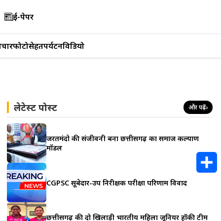
ई-पेपर
िचार
फोटो
सेहत
पर्यटन
विडियो
लेटेस्ट पोस्ट
और पढ़ें
›
जरूरतमंदो की संजीवनी बना छत्तीसगढ़ का समाज कल्याण
मॉडल
CGPSC सूबेदार-उप निरीक्षक परीक्षा परिणाम विवाद
S
h
छत्तीसगढ़ की दो खिलाड़ी भारतीय महिला जूनियर हॉकी टीम