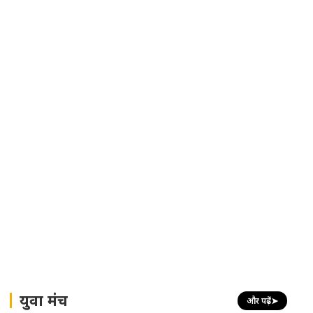
युवा मंच
और पढ़ें
➤