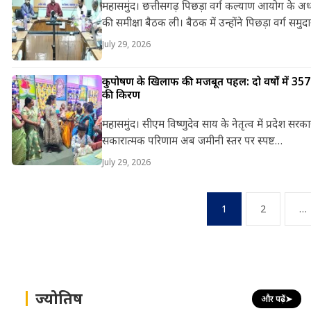
महासमुंद। छत्तीसगढ़ पिछड़ा वर्ग कल्याण आयोग के अध्यक
की समीक्षा बैठक ली। बैठक में उन्होंने पिछड़ा वर्ग स
July 29, 2026
कुपोषण के खिलाफ की मजबूत पहल: दो वर्षों में 357 ग
की किरण
महासमुंद। सीएम विष्णुदेव साय के नेतृत्व में प्रदेश सरक
सकारात्मक परिणाम अब जमीनी स्तर पर स्पष्ट…
July 29, 2026
Posts
1
2
…
pagination
ज्योतिष
और पढ़ें
➤