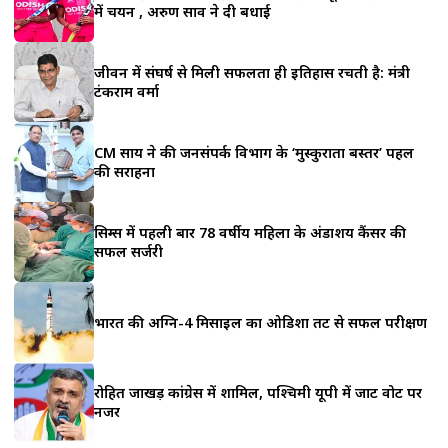
a
में चयन , अरुण साव ने दी बधाई
r
जीवन में संघर्ष से मिली सफलता ही इतिहास रचती है: मंत्री
e
टंकराम वर्मा
CM साय ने की जनसंपर्क विभाग के ‘मुस्कुराता बस्तर’ पहल
की सराहना
सिम्स में पहली बार 78 वर्षीय महिला के अंडाशय कैंसर की
सफल सर्जरी
भारत की अग्नि-4 मिसाइल का ओडिशा तट से सफल परीक्षण
रोहित जाखड़ कांग्रेस में शामिल, पश्चिमी यूपी में जाट वोट पर
नजर