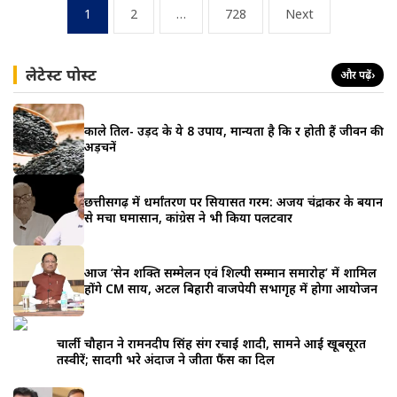
Posts
1
2
…
728
Next
pagination
लेटेस्ट पोस्ट
और पढ़ें
›
काले तिल- उड़द के ये 8 उपाय, मान्यता है कि दूर होती हैं जीवन की
अड़चनें
छत्तीसगढ़ में धर्मांतरण पर सियासत गरम: अजय चंद्राकर के बयान
से मचा घमासान, कांग्रेस ने भी किया पलटवार
आज ‘सेन शक्ति सम्मेलन एवं शिल्पी सम्मान समारोह’ में शामिल
होंगे CM साय, अटल बिहारी वाजपेयी सभागृह में होगा आयोजन
चार्ली चौहान ने रामनदीप सिंह संग रचाई शादी, सामने आईं खूबसूरत
तस्वीरें; सादगी भरे अंदाज ने जीता फैंस का दिल