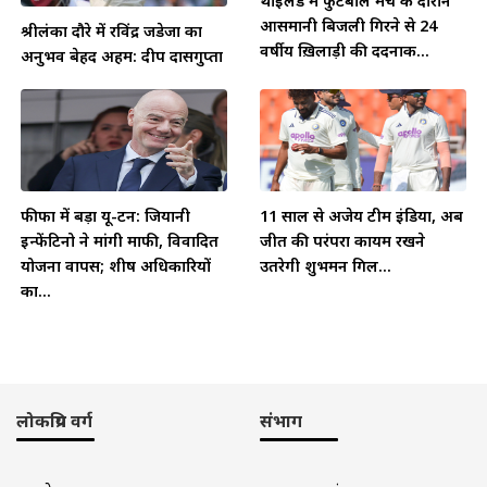
थाईलैंड में फुटबॉल मैच के दौरान
आसमानी बिजली गिरने से 24
श्रीलंका दौरे में रविंद्र जडेजा का
वर्षीय ख़िलाड़ी की दर्दनाक...
अनुभव बेहद अहम: दीप दासगुप्ता
फीफा में बड़ा यू-टर्न: जियानी
11 साल से अजेय टीम इंडिया, अब
इन्फेंटिनो ने मांगी माफी, विवादित
जीत की परंपरा कायम रखने
योजना वापस; शीर्ष अधिकारियों
उतरेगी शुभमन गिल...
का...
लोकप्रिय वर्ग
संभाग