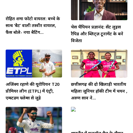
रोहित शर्मा फोटो वायरल: बच्चे के
साथ ‘बैट’ वाली तस्वीर वायरल,
चेस चैंपियन प्रज्ञानंद: सेंट लुइस
फैंस बोले- नया बैटिंग...
रैपिड और ब्लिट्ज़ टूर्नामेंट के बने
विजेता
अजिंक्य रहाणे की यूरोपियन T20
छत्तीसगढ़ की दो खिलाड़ी भारतीय
प्रीमियर लीग (ETPL) में एंट्री,
महिला जूनियर हॉकी टीम में चयन ,
एम्स्टर्डम फ्लेम्स से जुड़े
अरुण साव ने...