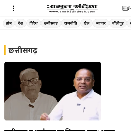
ई-
Skip
होम
देश
विदेश
छत्तीसगढ़
राजनीति
खेल
व्यापार
बॉलीवुड
to
content
छत्तीसगढ़