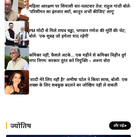
महिला आरक्षण पर सियासी वार-पलटवार तेज: राहुल गांधी बोले-
‘परिसीमन का इंतजार क्यों, कानून अभी कीजिए’ लागू’
PM मोदी से मिले राघव चड्ढा, भगवान गणेश की मूर्ति की भेंट;
बोले- ‘एक सुबह जो हमेशा याद रहेगी’
कमिश्नर नहीं, फैसले अटके… एक महीने से कमिश्नर विहीन दुर्ग
नगर निगम: सरकार तुरंत करे नियुक्ति – अरुण वोरा
‘शादी मेरे लिए नहीं है!’ अमीषा पटेल ने किया साफ, बोलीं- एक
शख्स के लिए सबकुछ बदलने का जोखिम नहीं ले सकती
ज्योतिष
और पढ़ें
➤