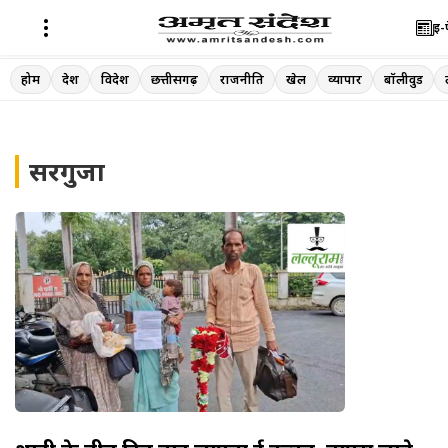
ई-
Skip
होम
देश
विदेश
छत्तीसगढ़
राजनीति
खेल
व्यापार
बॉलीवुड
to
content
सरगुजा