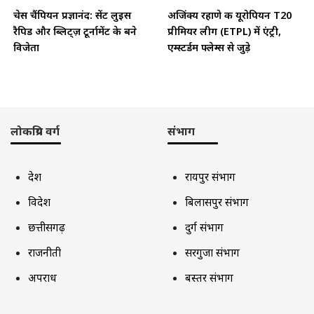
चेस चैंपियन प्रज्ञानंद: सेंट लुइस
अजिंक्य रहाणे की यूरोपियन T20
रैपिड और ब्लिट्ज़ टूर्नामेंट के बने
प्रीमियर लीग (ETPL) में एंट्री,
विजेता
एम्स्टर्डम फ्लेम्स से जुड़े
लोकप्रिय वर्ग
संभाग
देश
रायपुर संभाग
विदेश
बिलासपुर संभाग
छत्तीसगढ़
दुर्ग संभाग
राजनीती
सरगुजा संभाग
अपराध
बस्तर संभाग