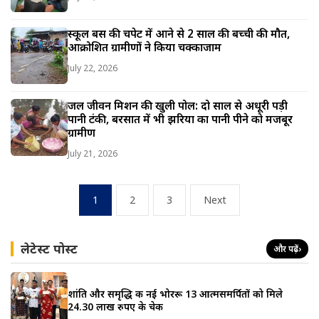
स्कूल बस की चपेट में आने से 2 साल की बच्ची की मौत,
आक्रोशित ग्रामीणों ने किया चक्काजाम
July 22, 2026
जल जीवन मिशन की खुली पोल: दो साल से अधूरी पड़ी
पानी टंकी, बरसात में भी झरिया का पानी पीने को मजबूर
ग्रामीण
July 21, 2026
Posts
1
2
3
Next
pagination
लेटेस्ट पोस्ट
और पढ़ें
›
शांति और समृद्धि की नई भोररू 13 आत्मसमर्पितों को मिले
24.30 लाख रुपए के चेक