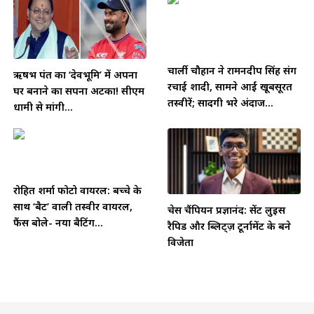
चार्ली चौहान ने रामनदीप सिंह संग
ऋषभ पंत का ‘देवभूमि’ में अपना
रचाई शादी, सामने आईं खूबसूरत
घर बनाने का सपना अटका! सीएम
तस्वीरें; सादगी भरे अंदाज...
धामी से मांगी...
रोहित शर्मा फोटो वायरल: बच्चे के
साथ ‘बैट’ वाली तस्वीर वायरल,
चेस चैंपियन प्रज्ञानंद: सेंट लुइस
फैंस बोले- नया बैटिंग...
रैपिड और ब्लिट्ज़ टूर्नामेंट के बने
विजेता