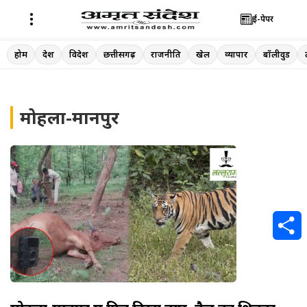
ई-पेपर
Skip
होम
देश
विदेश
छत्तीसगढ़
राजनीति
खेल
व्यापार
बॉलीवुड
to
content
मोहला-मानपुर
S
h