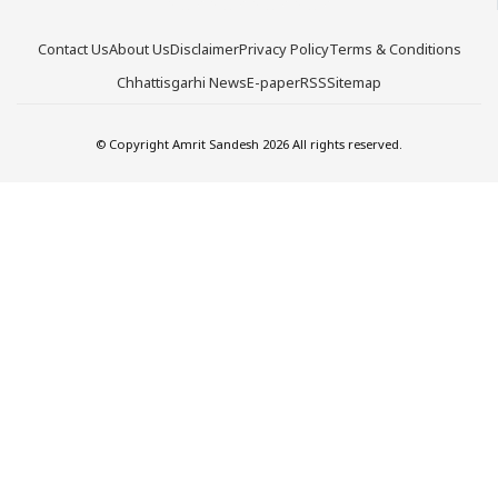
Contact Us
About Us
Disclaimer
Privacy Policy
Terms & Conditions
Chhattisgarhi News
E-paper
RSS
Sitemap
© Copyright Amrit Sandesh 2026 All rights reserved.