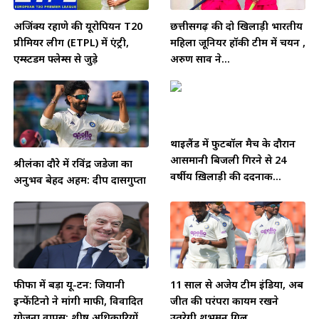
अजिंक्य रहाणे की यूरोपियन T20
छत्तीसगढ़ की दो खिलाड़ी भारतीय
प्रीमियर लीग (ETPL) में एंट्री,
महिला जूनियर हॉकी टीम में चयन ,
एम्स्टर्डम फ्लेम्स से जुड़े
अरुण साव ने...
थाईलैंड में फुटबॉल मैच के दौरान
आसमानी बिजली गिरने से 24
श्रीलंका दौरे में रविंद्र जडेजा का
वर्षीय ख़िलाड़ी की दर्दनाक...
अनुभव बेहद अहम: दीप दासगुप्ता
फीफा में बड़ा यू-टर्न: जियानी
11 साल से अजेय टीम इंडिया, अब
इन्फेंटिनो ने मांगी माफी, विवादित
जीत की परंपरा कायम रखने
योजना वापस; शीर्ष अधिकारियों
उतरेगी शुभमन गिल...