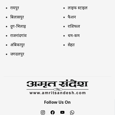
रायपुर
लाइफ स्टाइल
बिलासपुर
फैशन
दुर्ग-भिलाई
राशिफल
राजनांदगांव
धर्म-कर्म
अंबिकापुर
सेहत
जगदलपुर
Follow Us On