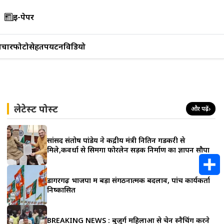
ई-पेपर
िचार
फोटो
सेहत
पर्यटन
विडियो
लेटेस्ट पोस्ट
और पढ़ें
›
सांसद संतोष पांडेय ने केंद्रीय मंत्री नितिन गडकरी से
मिले,कवर्धा से सिमगा फोरलेन सड़क निर्माण का ज्ञापन सौपा
डोंगरगढ़ भाजपा में बड़ा संगठनात्मक बदलाव, पांच कार्यकर्ता
S
निष्कासित
h
BREAKING NEWS : बुजुर्ग महिलाओं से चेन स्नैचिंग करने