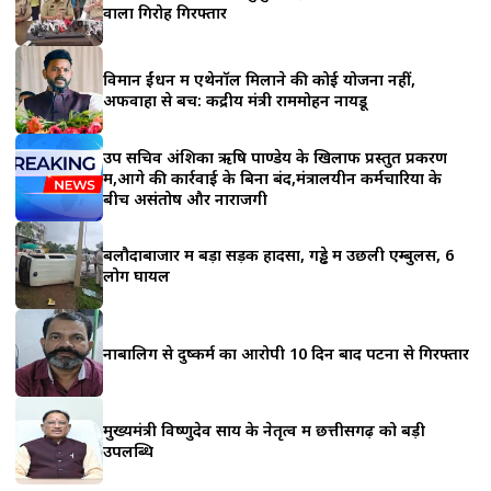
a
वाला गिरोह गिरफ्तार
r
विमान ईंधन में एथेनॉल मिलाने की कोई योजना नहीं,
e
अफवाहों से बचें: केंद्रीय मंत्री राममोहन नायडू
उप सचिव अंशिका ऋषि पाण्डेय के खिलाफ प्रस्तुत प्रकरण
में,आगे की कार्रवाई के बिना बंद,मंत्रालयीन कर्मचारियों के
बीच असंतोष और नाराजगी
बलौदाबाजार में बड़ा सड़क हादसा, गड्ढे में उछली एम्बुलेंस, 6
लोग घायल
नाबालिग से दुष्कर्म का आरोपी 10 दिन बाद पटना से गिरफ्तार
मुख्यमंत्री विष्णुदेव साय के नेतृत्व में छत्तीसगढ़ को बड़ी
उपलब्धि