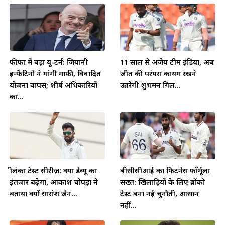
फीफा में बड़ा यू-टर्न: जियानी
11 साल से अजेय टीम इंडिया, अब
इन्फेंटिनो ने मांगी माफी, विवादित
जीत की परंपरा कायम रखने
योजना वापस; शीर्ष अधिकारियों
उतरेगी शुभमन गिल...
का...
श्रीलंका टेस्ट सीरीज़: क्या डेब्यू का
बीसीसीआई का फिटनेस फॉर्मूला
इंतजार बढ़ेगा, आकाश चोपड़ा ने
सख्त: खिलाड़ियों के लिए ब्रोंको
बताया क्यों सारांश जैन...
टेस्ट बना नई चुनौती, आसान
नहीं...