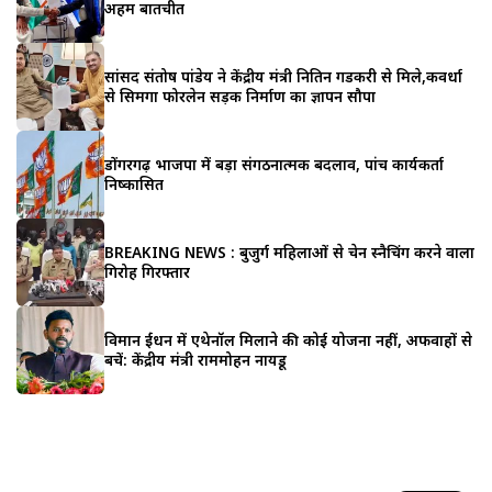
अहम बातचीत
सांसद संतोष पांडेय ने केंद्रीय मंत्री नितिन गडकरी से मिले,कवर्धा
से सिमगा फोरलेन सड़क निर्माण का ज्ञापन सौपा
डोंगरगढ़ भाजपा में बड़ा संगठनात्मक बदलाव, पांच कार्यकर्ता
निष्कासित
BREAKING NEWS : बुजुर्ग महिलाओं से चेन स्नैचिंग करने वाला
गिरोह गिरफ्तार
विमान ईंधन में एथेनॉल मिलाने की कोई योजना नहीं, अफवाहों से
बचें: केंद्रीय मंत्री राममोहन नायडू