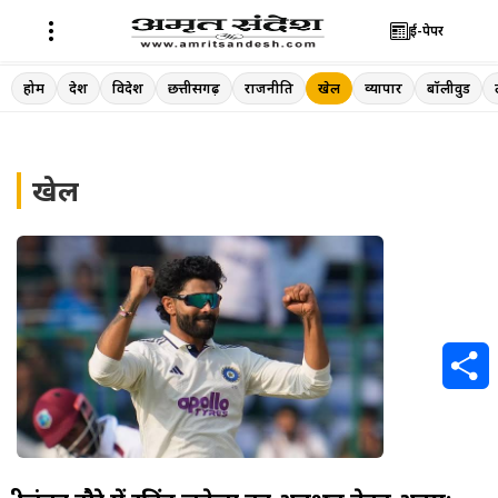
ई-पेपर
Skip
होम
देश
विदेश
छत्तीसगढ़
राजनीति
खेल
व्यापार
बॉलीवुड
to
content
खेल
S
h