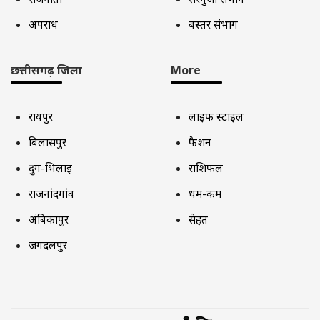
अपराध
बस्तर संभाग
छत्तीसगढ़ जिला
More
रायपुर
लाइफ स्टाइल
बिलासपुर
फैशन
दुर्ग-भिलाई
राशिफल
राजनांदगांव
धर्म-कर्म
अंबिकापुर
सेहत
जगदलपुर