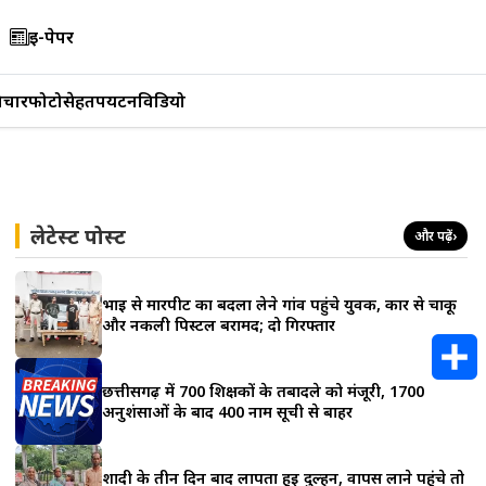
ई-पेपर
िचार
फोटो
सेहत
पर्यटन
विडियो
लेटेस्ट पोस्ट
और पढ़ें
›
भाई से मारपीट का बदला लेने गांव पहुंचे युवक, कार से चाकू
और नकली पिस्टल बरामद; दो गिरफ्तार
छत्तीसगढ़ में 700 शिक्षकों के तबादले को मंजूरी, 1700
S
अनुशंसाओं के बाद 400 नाम सूची से बाहर
h
शादी के तीन दिन बाद लापता हुई दुल्हन, वापस लाने पहुंचे तो