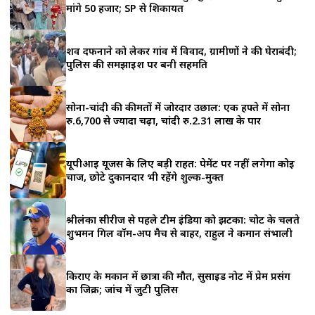
a
मांगे 50 हजार; SP से शिकायत
r
शव दफनाने को लेकर गांव में विवाद, ग्रामीणों ने की घेराबंदी;
e
पुलिस की समझाइश पर बनी सहमति
सोना-चांदी की कीमतों में जोरदार उछाल: एक हफ्ते में सोना
रु.6,700 से ज्यादा चढ़ा, चांदी रु.2.31 लाख के पार
यूपीआई यूजर्स के लिए बड़ी राहत: पेमेंट पर नहीं लगेगा कोई
चार्ज, छोटे दुकानदार भी रहेंगे शुल्क-मुक्त
श्रीलंका सीरीज से पहले टीम इंडिया को झटका: चोट के चलते
शुभमन गिल वॉर्म-अप मैच से बाहर, राहुल ने कमान संभाली
किराए के मकान में छात्रा की मौत, सुसाइड नोट में प्रेम प्रसंग
का जिक्र; जांच में जुटी पुलिस