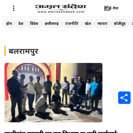
ई-पेपर
Skip
होम
देश
विदेश
छत्तीसगढ़
राजनीति
खेल
व्यापार
बॉलीवुड
to
content
बलरामपुर
S
h