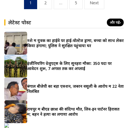
Posts
1
2
…
5
Next
pagination
लेटेस्ट पोस्ट
और पढ़ें
›
नशे में युवक का हाईवे पर हाई-वोल्टेज ड्रामा, बच्चों को साथ लेकर
किया हंगामा; पुलिस ने सुरक्षित पहुंचाया घर
इंजीनियरिंग ग्रेजुएट्स के लिए सुनहरा मौका: 350 पदों पर
आवेदन शुरू, 7 अगस्त तक करें अप्लाई
बंगाल बीजेपी का बड़ा एक्शन, जबरन वसूली के आरोप में 22 नेता
निलंबित
रायपुर में बीएड छात्रा की संदिग्ध मौत, लिव-इन पार्टनर हिरासत
में; बहन ने हत्या का लगाया आरोप