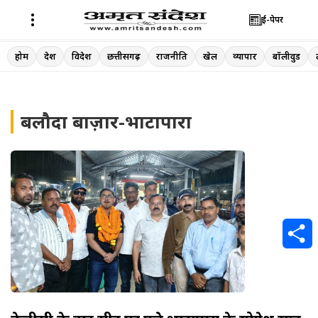
ई-पेपर
Skip
होम
देश
विदेश
छत्तीसगढ़
राजनीति
खेल
व्यापार
बॉलीवुड
to
content
बलौदा बाज़ार-भाटापारा
S
h