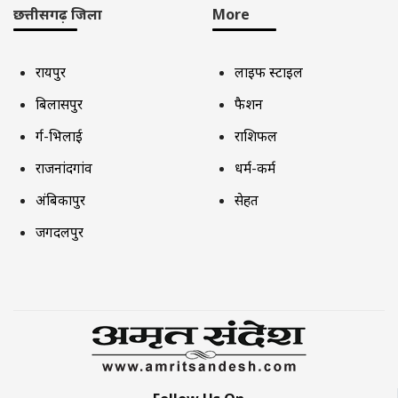
छत्तीसगढ़ जिला
More
रायपुर
लाइफ स्टाइल
बिलासपुर
फैशन
दुर्ग-भिलाई
राशिफल
राजनांदगांव
धर्म-कर्म
अंबिकापुर
सेहत
जगदलपुर