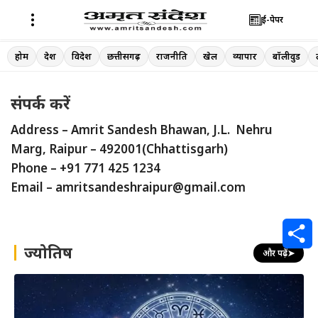
ई-पेपर
Skip
होम
देश
विदेश
छत्तीसगढ़
राजनीति
खेल
व्यापार
बॉलीवुड
to
content
संपर्क करें
Address – Amrit Sandesh Bhawan, J.L. Nehru
Marg, Raipur – 492001(Chhattisgarh)
Phone – +91 771 425 1234
Email –
amritsandeshraipur@gmail.com
ज्योतिष
और पढ़ें
➤
S
h