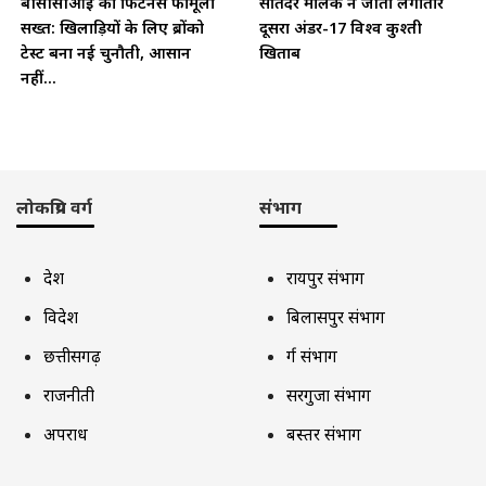
बीसीसीआई का फिटनेस फॉर्मूला
सतिंदर मलिक ने जीता लगातार
सख्त: खिलाड़ियों के लिए ब्रोंको
दूसरा अंडर-17 विश्व कुश्ती
टेस्ट बना नई चुनौती, आसान
खिताब
नहीं...
लोकप्रिय वर्ग
संभाग
देश
रायपुर संभाग
विदेश
बिलासपुर संभाग
छत्तीसगढ़
दुर्ग संभाग
राजनीती
सरगुजा संभाग
अपराध
बस्तर संभाग