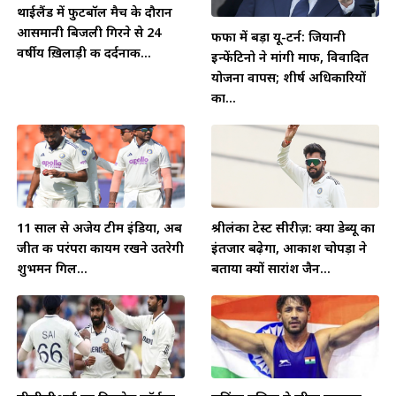
थाईलैंड में फुटबॉल मैच के दौरान
आसमानी बिजली गिरने से 24
फीफा में बड़ा यू-टर्न: जियानी
वर्षीय ख़िलाड़ी की दर्दनाक...
इन्फेंटिनो ने मांगी माफी, विवादित
योजना वापस; शीर्ष अधिकारियों
का...
11 साल से अजेय टीम इंडिया, अब
श्रीलंका टेस्ट सीरीज़: क्या डेब्यू का
जीत की परंपरा कायम रखने उतरेगी
इंतजार बढ़ेगा, आकाश चोपड़ा ने
शुभमन गिल...
बताया क्यों सारांश जैन...