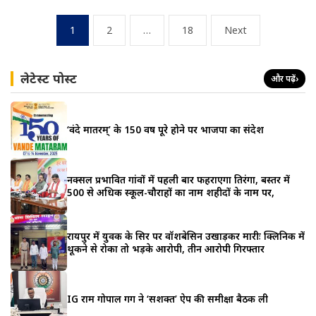
Posts
1
2
…
18
Next
pagination
लेटेस्ट पोस्ट
और पढ़ें
›
‘वंदे मातरम्’ के 150 वर्ष पूरे होने पर भाजपा का संदेश
नक्सल प्रभावित गांवों में पहली बार फहराएगा तिरंगा, बस्तर में
500 से अधिक स्कूल-चौराहों का नाम शहीदों के नाम पर,
रायपुर में युवक के सिर पर वॉशबेसिन उखाड़कर मारीः क्लिनिक में
थूकने से रोका तो भड़के आरोपी, तीन आरोपी गिरफ्तार
IG राम गोपाल गर्ग ने ‘सशक्त’ ऐप की समीक्षा बैठक ली