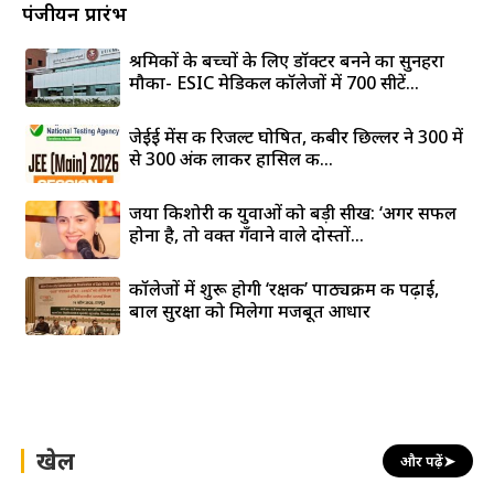
पंजीयन प्रारंभ
श्रमिकों के बच्चों के लिए डॉक्टर बनने का सुनहरा
मौका- ESIC मेडिकल कॉलेजों में 700 सीटें...
जेईई मेंस की रिजल्ट घोषित, कबीर छिल्लर ने 300 में
से 300 अंक लाकर हासिल की...
जया किशोरी की युवाओं को बड़ी सीख: ‘अगर सफल
होना है, तो वक्त गँवाने वाले दोस्तों...
कॉलेजों में शुरू होगी ‘रक्षक’ पाठ्यक्रम की पढ़ाई,
बाल सुरक्षा को मिलेगा मजबूत आधार
खेल
और पढ़ें
➤