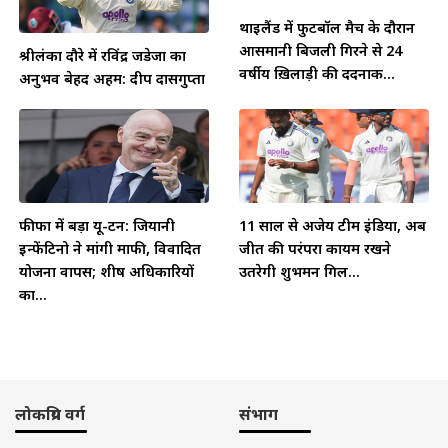
थाईलैंड में फुटबॉल मैच के दौरान
आसमानी बिजली गिरने से 24
श्रीलंका दौरे में रविंद्र जडेजा का
वर्षीय ख़िलाड़ी की दर्दनाक...
अनुभव बेहद अहम: दीप दासगुप्ता
फीफा में बड़ा यू-टर्न: जियानी
11 साल से अजेय टीम इंडिया, अब
इन्फेंटिनो ने मांगी माफी, विवादित
जीत की परंपरा कायम रखने
योजना वापस; शीर्ष अधिकारियों
उतरेगी शुभमन गिल...
का...
लोकप्रिय वर्ग
संभाग