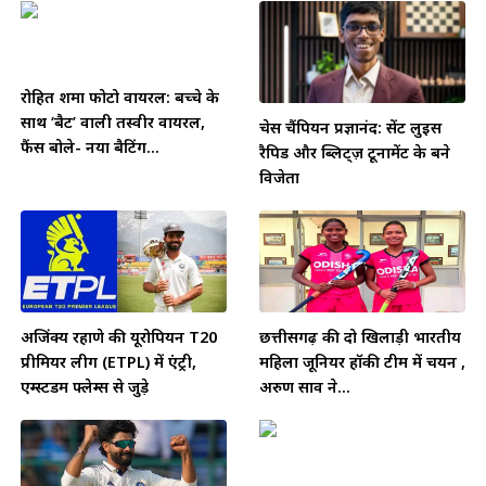
रोहित शर्मा फोटो वायरल: बच्चे के
साथ ‘बैट’ वाली तस्वीर वायरल,
चेस चैंपियन प्रज्ञानंद: सेंट लुइस
फैंस बोले- नया बैटिंग...
रैपिड और ब्लिट्ज़ टूर्नामेंट के बने
विजेता
अजिंक्य रहाणे की यूरोपियन T20
छत्तीसगढ़ की दो खिलाड़ी भारतीय
प्रीमियर लीग (ETPL) में एंट्री,
महिला जूनियर हॉकी टीम में चयन ,
एम्स्टर्डम फ्लेम्स से जुड़े
अरुण साव ने...