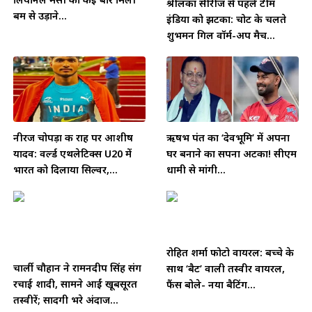
श्रीलंका सीरीज से पहले टीम
बम से उड़ाने...
इंडिया को झटका: चोट के चलते
शुभमन गिल वॉर्म-अप मैच...
नीरज चोपड़ा की राह पर आशीष
ऋषभ पंत का ‘देवभूमि’ में अपना
यादव: वर्ल्ड एथलेटिक्स U20 में
घर बनाने का सपना अटका! सीएम
भारत को दिलाया सिल्वर,...
धामी से मांगी...
रोहित शर्मा फोटो वायरल: बच्चे के
चार्ली चौहान ने रामनदीप सिंह संग
साथ ‘बैट’ वाली तस्वीर वायरल,
रचाई शादी, सामने आईं खूबसूरत
फैंस बोले- नया बैटिंग...
तस्वीरें; सादगी भरे अंदाज...