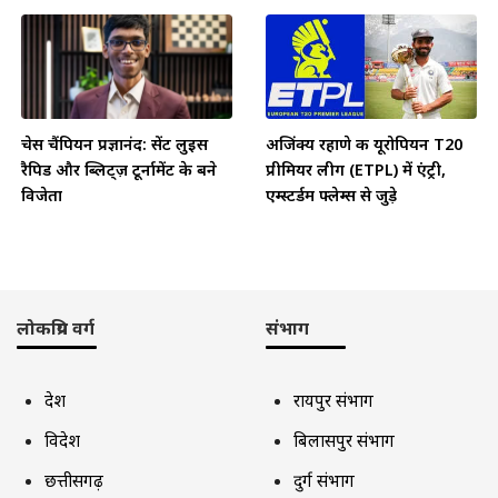
चेस चैंपियन प्रज्ञानंद: सेंट लुइस
अजिंक्य रहाणे की यूरोपियन T20
रैपिड और ब्लिट्ज़ टूर्नामेंट के बने
प्रीमियर लीग (ETPL) में एंट्री,
विजेता
एम्स्टर्डम फ्लेम्स से जुड़े
लोकप्रिय वर्ग
संभाग
देश
रायपुर संभाग
विदेश
बिलासपुर संभाग
छत्तीसगढ़
दुर्ग संभाग