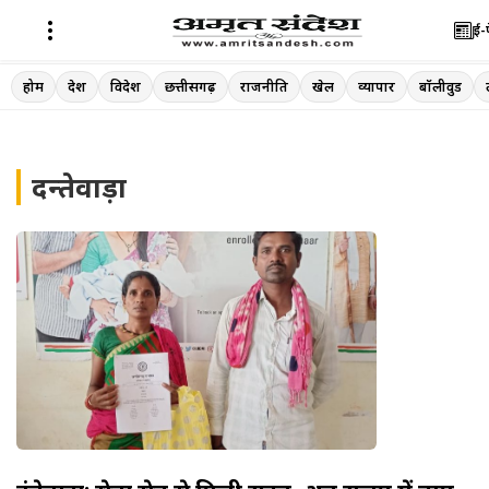
ई-
Skip
होम
देश
विदेश
छत्तीसगढ़
राजनीति
खेल
व्यापार
बॉलीवुड
to
content
दन्तेवाड़ा