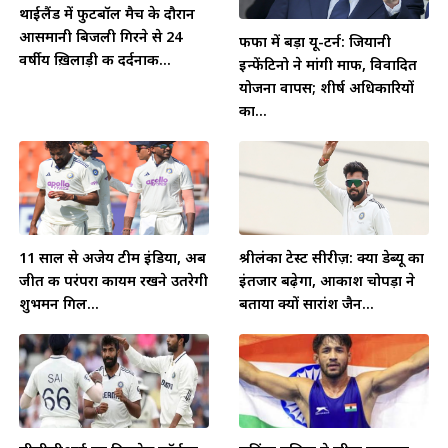
थाईलैंड में फुटबॉल मैच के दौरान
आसमानी बिजली गिरने से 24
फीफा में बड़ा यू-टर्न: जियानी
वर्षीय ख़िलाड़ी की दर्दनाक...
इन्फेंटिनो ने मांगी माफी, विवादित
योजना वापस; शीर्ष अधिकारियों
का...
11 साल से अजेय टीम इंडिया, अब
श्रीलंका टेस्ट सीरीज़: क्या डेब्यू का
जीत की परंपरा कायम रखने उतरेगी
इंतजार बढ़ेगा, आकाश चोपड़ा ने
शुभमन गिल...
बताया क्यों सारांश जैन...