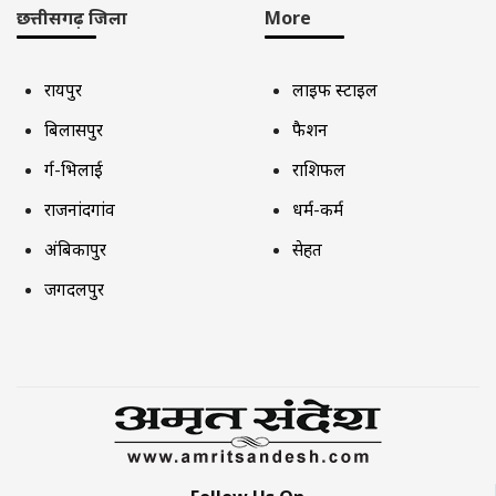
छत्तीसगढ़ जिला
More
रायपुर
लाइफ स्टाइल
बिलासपुर
फैशन
दुर्ग-भिलाई
राशिफल
राजनांदगांव
धर्म-कर्म
अंबिकापुर
सेहत
जगदलपुर