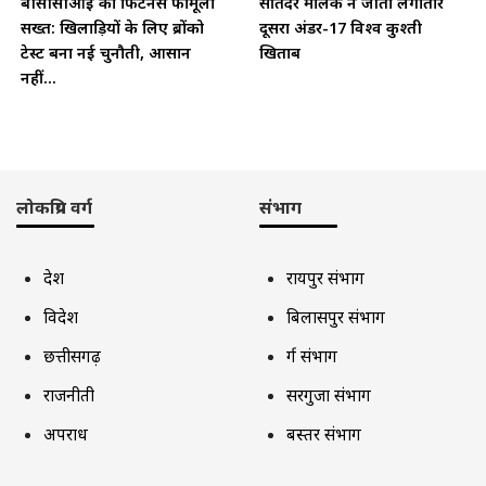
बीसीसीआई का फिटनेस फॉर्मूला
सतिंदर मलिक ने जीता लगातार
सख्त: खिलाड़ियों के लिए ब्रोंको
दूसरा अंडर-17 विश्व कुश्ती
टेस्ट बना नई चुनौती, आसान
खिताब
नहीं...
लोकप्रिय वर्ग
संभाग
देश
रायपुर संभाग
विदेश
बिलासपुर संभाग
छत्तीसगढ़
दुर्ग संभाग
राजनीती
सरगुजा संभाग
अपराध
बस्तर संभाग