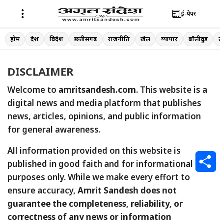
ई-पेपर
Skip
होम
देश
विदेश
छत्तीसगढ़
राजनीति
खेल
व्यापार
बॉलीवुड
to
content
DISCLAIMER
Welcome to
amritsandesh.com
. This website is a
digital news and media platform that publishes
news, articles, opinions, and public information
for general awareness.
All information provided on this website is
published in good faith and for informational
purposes only. While we make every effort to
S
ensure accuracy,
Amrit Sandesh does not
guarantee the completeness, reliability, or
h
correctness of any news or information