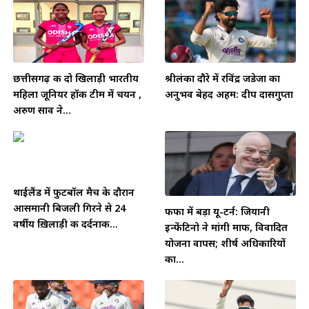
छत्तीसगढ़ की दो खिलाड़ी भारतीय
श्रीलंका दौरे में रविंद्र जडेजा का
महिला जूनियर हॉकी टीम में चयन ,
अनुभव बेहद अहम: दीप दासगुप्ता
अरुण साव ने...
थाईलैंड में फुटबॉल मैच के दौरान
आसमानी बिजली गिरने से 24
फीफा में बड़ा यू-टर्न: जियानी
वर्षीय ख़िलाड़ी की दर्दनाक...
इन्फेंटिनो ने मांगी माफी, विवादित
योजना वापस; शीर्ष अधिकारियों
का...