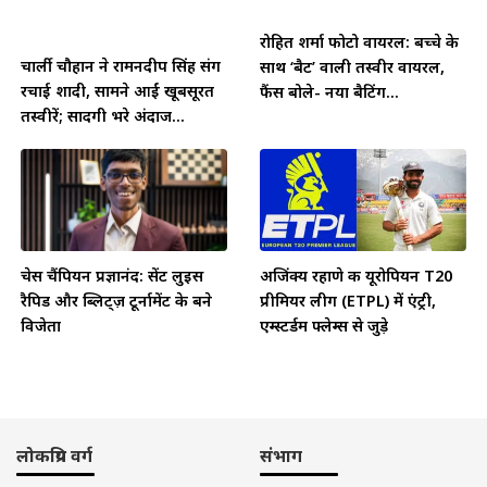
रोहित शर्मा फोटो वायरल: बच्चे के
चार्ली चौहान ने रामनदीप सिंह संग
साथ ‘बैट’ वाली तस्वीर वायरल,
रचाई शादी, सामने आईं खूबसूरत
फैंस बोले- नया बैटिंग...
तस्वीरें; सादगी भरे अंदाज...
चेस चैंपियन प्रज्ञानंद: सेंट लुइस
अजिंक्य रहाणे की यूरोपियन T20
रैपिड और ब्लिट्ज़ टूर्नामेंट के बने
प्रीमियर लीग (ETPL) में एंट्री,
विजेता
एम्स्टर्डम फ्लेम्स से जुड़े
लोकप्रिय वर्ग
संभाग