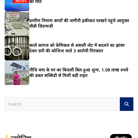
की मौत
ग्रामीण निर्माण कार्यों की जमीनी हकीकत परखने पहुंचे आयुक्त
वीबी जिरामजी
काले कागज को केमिकल से असली नोट में बदलने का झांसा
देकर ठगी की कोशिश वाले 3 आरोपी गिरफ्तार
नीधि वर्मा के घर का बिजली बिल हुआ शून्य, 1.08 लाख रुपये
की डबल सब्सिडी से मिली बड़ी राहत
S
e
a
r
c
h