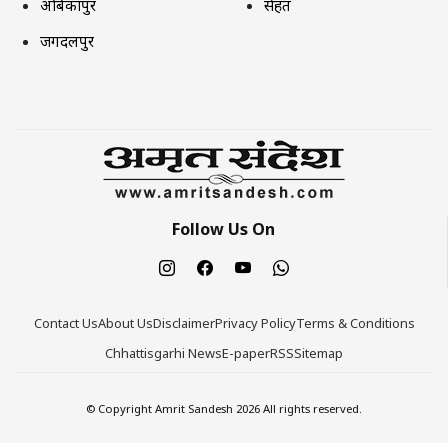
अंबिकापुर
सेहत
जगदलपुर
Follow Us On
Contact Us
About Us
Disclaimer
Privacy Policy
Terms & Conditions
Chhattisgarhi News
E-paper
RSS
Sitemap
© Copyright Amrit Sandesh 2026 All rights reserved.