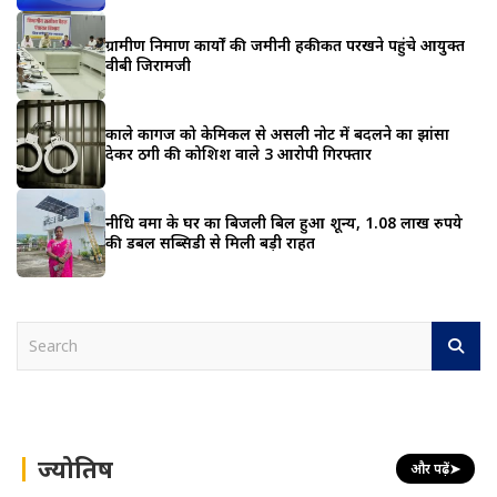
ग्रामीण निर्माण कार्यों की जमीनी हकीकत परखने पहुंचे आयुक्त
वीबी जिरामजी
काले कागज को केमिकल से असली नोट में बदलने का झांसा
देकर ठगी की कोशिश वाले 3 आरोपी गिरफ्तार
नीधि वर्मा के घर का बिजली बिल हुआ शून्य, 1.08 लाख रुपये
की डबल सब्सिडी से मिली बड़ी राहत
S
e
a
r
c
h
ज्योतिष
और पढ़ें
➤