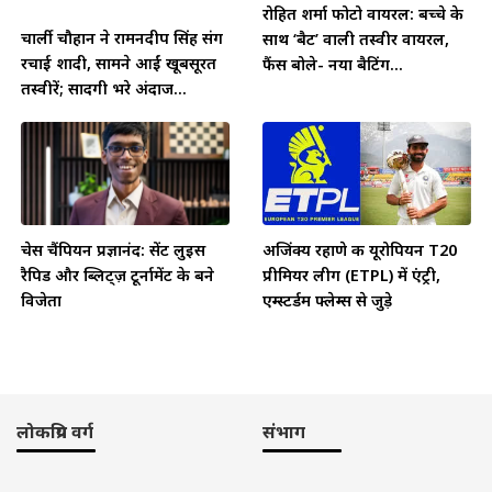
रोहित शर्मा फोटो वायरल: बच्चे के
चार्ली चौहान ने रामनदीप सिंह संग
साथ ‘बैट’ वाली तस्वीर वायरल,
रचाई शादी, सामने आईं खूबसूरत
फैंस बोले- नया बैटिंग...
तस्वीरें; सादगी भरे अंदाज...
चेस चैंपियन प्रज्ञानंद: सेंट लुइस
अजिंक्य रहाणे की यूरोपियन T20
रैपिड और ब्लिट्ज़ टूर्नामेंट के बने
प्रीमियर लीग (ETPL) में एंट्री,
विजेता
एम्स्टर्डम फ्लेम्स से जुड़े
लोकप्रिय वर्ग
संभाग