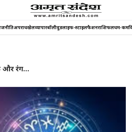
ाजनीति
अपराध
खेल
व्यापार
बॉलीवुड
लाइफ-स्टाइल
फैशन
राशिफल
धर्म-कर्म
व
क और रंग…