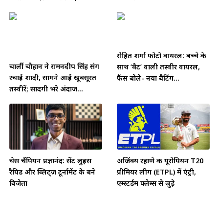
रोहित शर्मा फोटो वायरल: बच्चे के
चार्ली चौहान ने रामनदीप सिंह संग
साथ ‘बैट’ वाली तस्वीर वायरल,
रचाई शादी, सामने आईं खूबसूरत
फैंस बोले- नया बैटिंग...
तस्वीरें; सादगी भरे अंदाज...
चेस चैंपियन प्रज्ञानंद: सेंट लुइस
अजिंक्य रहाणे की यूरोपियन T20
रैपिड और ब्लिट्ज़ टूर्नामेंट के बने
प्रीमियर लीग (ETPL) में एंट्री,
विजेता
एम्स्टर्डम फ्लेम्स से जुड़े