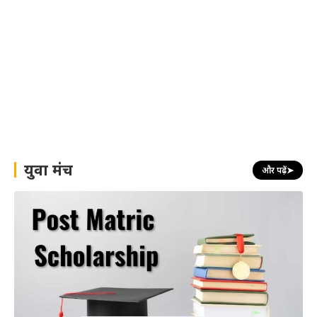
युवा मंच
और पढ़ें
➤