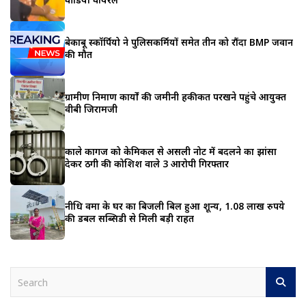
बेकाबू स्कॉर्पियो ने पुलिसकर्मियों समेत तीन को रौंदा BMP जवान
की मौत
ग्रामीण निर्माण कार्यों की जमीनी हकीकत परखने पहुंचे आयुक्त
वीबी जिरामजी
काले कागज को केमिकल से असली नोट में बदलने का झांसा
देकर ठगी की कोशिश वाले 3 आरोपी गिरफ्तार
नीधि वर्मा के घर का बिजली बिल हुआ शून्य, 1.08 लाख रुपये
की डबल सब्सिडी से मिली बड़ी राहत
S
e
a