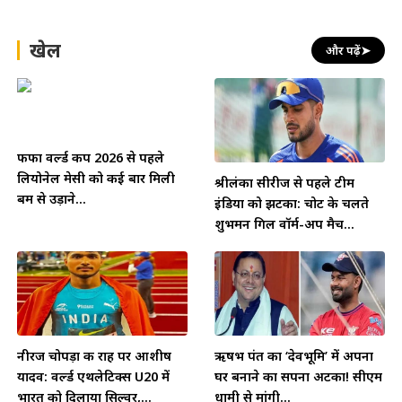
खेल
और पढ़ें
➤
फीफा वर्ल्ड कप 2026 से पहले
लियोनेल मेसी को कई बार मिली
श्रीलंका सीरीज से पहले टीम
बम से उड़ाने...
इंडिया को झटका: चोट के चलते
शुभमन गिल वॉर्म-अप मैच...
नीरज चोपड़ा की राह पर आशीष
ऋषभ पंत का ‘देवभूमि’ में अपना
यादव: वर्ल्ड एथलेटिक्स U20 में
घर बनाने का सपना अटका! सीएम
भारत को दिलाया सिल्वर,...
धामी से मांगी...