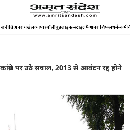
ाजनीति
अपराध
खेल
व्यापार
बॉलीवुड
लाइफ-स्टाइल
फैशन
राशिफल
धर्म-कर्म
व
ग्रेस पर उठे सवाल, 2013 से आवंटन रद्द होने