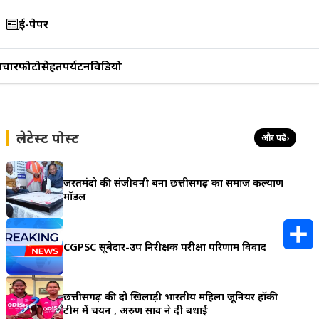
ई-पेपर
िचार
फोटो
सेहत
पर्यटन
विडियो
लेटेस्ट पोस्ट
और पढ़ें
›
जरूरतमंदो की संजीवनी बना छत्तीसगढ़ का समाज कल्याण
मॉडल
CGPSC सूबेदार-उप निरीक्षक परीक्षा परिणाम विवाद
S
h
छत्तीसगढ़ की दो खिलाड़ी भारतीय महिला जूनियर हॉकी
टीम में चयन , अरुण साव ने दी बधाई