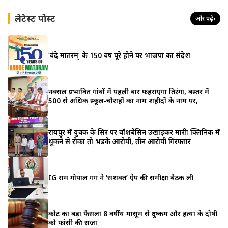
लेटेस्ट पोस्ट
और पढ़ें
›
‘वंदे मातरम्’ के 150 वर्ष पूरे होने पर भाजपा का संदेश
नक्सल प्रभावित गांवों में पहली बार फहराएगा तिरंगा, बस्तर में
500 से अधिक स्कूल-चौराहों का नाम शहीदों के नाम पर,
रायपुर में युवक के सिर पर वॉशबेसिन उखाड़कर मारीः क्लिनिक में
थूकने से रोका तो भड़के आरोपी, तीन आरोपी गिरफ्तार
IG राम गोपाल गर्ग ने ‘सशक्त’ ऐप की समीक्षा बैठक ली
कोर्ट का बड़ा फैसला 8 वर्षीय मासूम से दुष्कर्म और हत्या के दोषी
को फांसी की सजा