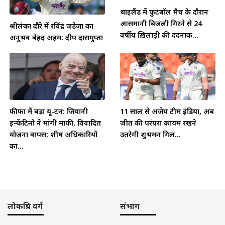
थाईलैंड में फुटबॉल मैच के दौरान
आसमानी बिजली गिरने से 24
श्रीलंका दौरे में रविंद्र जडेजा का
वर्षीय ख़िलाड़ी की दर्दनाक...
अनुभव बेहद अहम: दीप दासगुप्ता
फीफा में बड़ा यू-टर्न: जियानी
11 साल से अजेय टीम इंडिया, अब
इन्फेंटिनो ने मांगी माफी, विवादित
जीत की परंपरा कायम रखने
योजना वापस; शीर्ष अधिकारियों
उतरेगी शुभमन गिल...
का...
लोकप्रिय वर्ग
संभाग