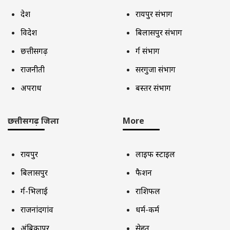
देश
रायपुर संभाग
विदेश
बिलासपुर संभाग
छत्तीसगढ़
दुर्ग संभाग
राजनीती
सरगुजा संभाग
अपराध
बस्तर संभाग
छत्तीसगढ़ जिला
More
रायपुर
लाइफ स्टाइल
बिलासपुर
फैशन
दुर्ग-भिलाई
राशिफल
राजनांदगांव
धर्म-कर्म
अंबिकापुर
सेहत