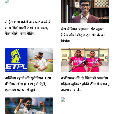
रोहित शर्मा फोटो वायरल: बच्चे के
साथ ‘बैट’ वाली तस्वीर वायरल,
चेस चैंपियन प्रज्ञानंद: सेंट लुइस
फैंस बोले- नया बैटिंग...
रैपिड और ब्लिट्ज़ टूर्नामेंट के बने
विजेता
अजिंक्य रहाणे की यूरोपियन T20
छत्तीसगढ़ की दो खिलाड़ी भारतीय
प्रीमियर लीग (ETPL) में एंट्री,
महिला जूनियर हॉकी टीम में चयन ,
एम्स्टर्डम फ्लेम्स से जुड़े
अरुण साव ने...