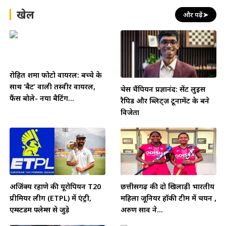
खेल
और पढ़ें
➤
रोहित शर्मा फोटो वायरल: बच्चे के
साथ ‘बैट’ वाली तस्वीर वायरल,
चेस चैंपियन प्रज्ञानंद: सेंट लुइस
फैंस बोले- नया बैटिंग...
रैपिड और ब्लिट्ज़ टूर्नामेंट के बने
विजेता
अजिंक्य रहाणे की यूरोपियन T20
छत्तीसगढ़ की दो खिलाड़ी भारतीय
प्रीमियर लीग (ETPL) में एंट्री,
महिला जूनियर हॉकी टीम में चयन ,
एम्स्टर्डम फ्लेम्स से जुड़े
अरुण साव ने...