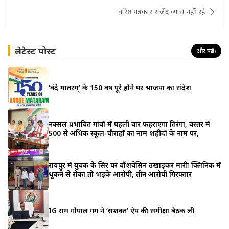
वरिष्ठ पत्रकार राजेंद्र व्यास नहीं रहे
लेटेस्ट पोस्ट
और पढ़ें
›
‘वंदे मातरम्’ के 150 वर्ष पूरे होने पर भाजपा का संदेश
नक्सल प्रभावित गांवों में पहली बार फहराएगा तिरंगा, बस्तर में
500 से अधिक स्कूल-चौराहों का नाम शहीदों के नाम पर,
रायपुर में युवक के सिर पर वॉशबेसिन उखाड़कर मारीः क्लिनिक में
थूकने से रोका तो भड़के आरोपी, तीन आरोपी गिरफ्तार
IG राम गोपाल गर्ग ने ‘सशक्त’ ऐप की समीक्षा बैठक ली