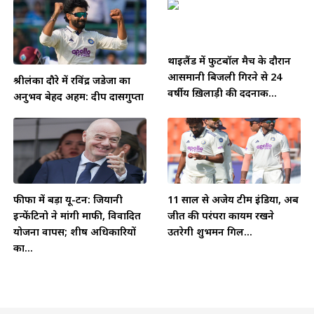
थाईलैंड में फुटबॉल मैच के दौरान
आसमानी बिजली गिरने से 24
श्रीलंका दौरे में रविंद्र जडेजा का
वर्षीय ख़िलाड़ी की दर्दनाक...
अनुभव बेहद अहम: दीप दासगुप्ता
फीफा में बड़ा यू-टर्न: जियानी
11 साल से अजेय टीम इंडिया, अब
इन्फेंटिनो ने मांगी माफी, विवादित
जीत की परंपरा कायम रखने
योजना वापस; शीर्ष अधिकारियों
उतरेगी शुभमन गिल...
का...