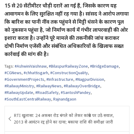
15 से 20 सेंटीमीटर चौड़ी दरारें आ गई हैं, जिसके कारण यह
आवागमन के लिए सुरक्षित नहीं रह गया है। सांसद ने आरोप लगाया
कि बारिश का पानी नींव तक पहुंचने से मिट्टी धंसने के कारण पुल
को नुकसान पहुंचा है, जो निर्माण कार्य में गंभीर लापरवाही की ओर
इशारा करता है। उन्होंने पूरे मामले की तकनीकी जांच कराकर
दोषी निर्माण एजेंसी और संबंधित अधिकारियों के खिलाफ सख्त
कार्रवाई की मांग की है।
Tags:
#AshwiniVaishnaw
,
#BilaspurRailwayZone
,
#BridgeDamage
,
#CGNews
,
#chhattisgarh
,
#ConstructionQuality
,
#GovernmentProjects
,
#Infrastructure
,
#NagpurDivision
,
#RailwayMinistry
,
#RailwayNews
,
#RailwayOverBridge
,
#RailwayUpdate
,
#RoadSafety
,
#SantoshPandey
,
#SouthEastCentralRailway
,
Rajnandgaon
Post
RTI खुलासा: 24 अकबर रोड बंगले को लेकर कांग्रेस पर उठे सवाल,
navigation
2013 से आवंटन रद्द होने का दावा; बकाया राशि की समीक्षा जारी