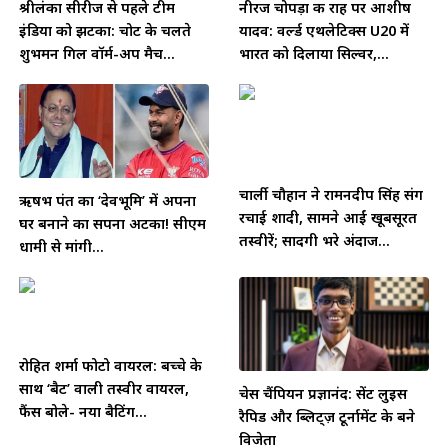
श्रीलंका सीरीज से पहले टीम
नीरज चोपड़ा की राह पर आशीष
इंडिया को झटका: चोट के चलते
यादव: वर्ल्ड एथलेटिक्स U20 में
शुभमन गिल वॉर्म-अप मैच...
भारत को दिलाया सिल्वर,...
चार्ली चौहान ने रामनदीप सिंह संग
ऋषभ पंत का ‘देवभूमि’ में अपना
रचाई शादी, सामने आईं खूबसूरत
घर बनाने का सपना अटका! सीएम
तस्वीरें; सादगी भरे अंदाज...
धामी से मांगी...
रोहित शर्मा फोटो वायरल: बच्चे के
साथ ‘बैट’ वाली तस्वीर वायरल,
चेस चैंपियन प्रज्ञानंद: सेंट लुइस
फैंस बोले- नया बैटिंग...
रैपिड और ब्लिट्ज़ टूर्नामेंट के बने
विजेता