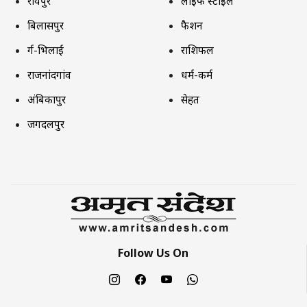
रायपुर
लाइफ स्टाइल
बिलासपुर
फैशन
दुर्ग-भिलाई
राशिफल
राजनांदगांव
धर्म-कर्म
अंबिकापुर
सेहत
जगदलपुर
Follow Us On