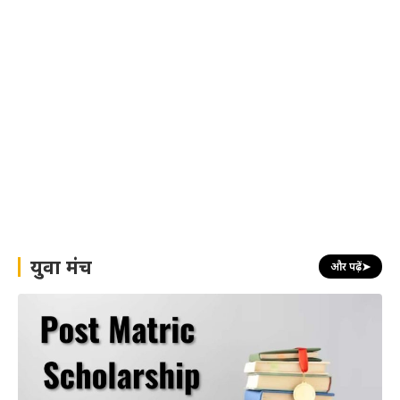
युवा मंच
और पढ़ें
➤