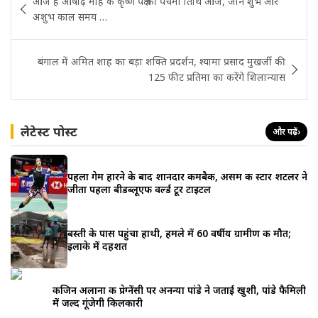
आज है आषाढ़ माह के कृष्ण पक्ष की पंचमी तिथि आज, जाने शुभ और
navigation
अशुभ काल समय …
बंगाल में अमित शाह का बड़ा शक्ति प्रदर्शन, श्यामा प्रसाद मुखर्जी की
125 फीट प्रतिमा का करेंगे शिलान्यास
लेटेस्ट पोस्ट
और पढ़ें
›
पहला गेम हारने के बाद शानदार कमबैक, असम की स्टार शटलर ने
जीता पहला बीडब्लूएफ वर्ल्ड टूर टाइटल
बस्ती के पास पहुंचा हाथी, हमले में 60 वर्षीय ग्रामीण की मौत;
इलाके में दहशत
कजिन अलाना की प्रेग्नेंसी पर अनन्या पांडे ने जताई खुशी, पांडे फैमिली
में जल्द गूंजेगी किलकारी