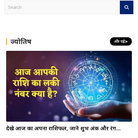
S
e
a
r
c
h
ज्योतिष
और पढ़ें
➤
देखे आज का अपना राशिफल, जाने शुभ अंक और रंग…