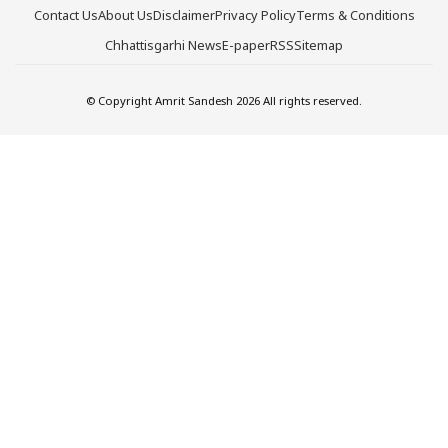
Contact Us
About Us
Disclaimer
Privacy Policy
Terms & Conditions
Chhattisgarhi News
E-paper
RSS
Sitemap
© Copyright Amrit Sandesh 2026 All rights reserved.