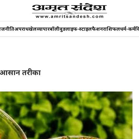
ाजनीति
अपराध
खेल
व्यापार
बॉलीवुड
लाइफ-स्टाइल
फैशन
राशिफल
धर्म-कर्म
व
े आसान तरीका