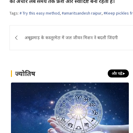
का अचार लंबे समय तक फ्रेश और स्वादिष्ट बना रहता है।
Tags:
# Try this easy method
,
#amaritsandesh raipur
,
#Keep pickles f
Post
अबूझमाड़ के कस्तूरमेटा में जल जीवन मिशन ने बदली जिंदगी
navigation
ज्योतिष
और पढ़ें
➤