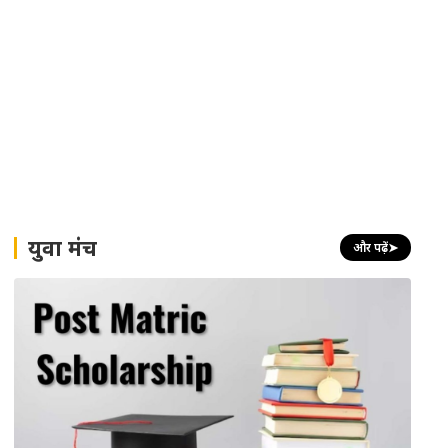
युवा मंच
और पढ़ें
➤