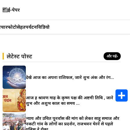
ई-पेपर
िचार
फोटो
सेहत
पर्यटन
विडियो
लेटेस्ट पोस्ट
और पढ़ें
›
देखे आज का अपना राशिफल, जाने शुभ अंक और रंग…
आज हैं श्रावण माह के कृष्ण पक्ष की अष्टमी तिथि , जाने
शुभ और अशुभ काल का समय …
S
न्याय और उचित पुनर्वास की मांग को लेकर साहू समाज और
h
नकटी गांव के लोगों का प्रदर्शन, राजभवन घेरने से पहले
पुलिस ने रोका