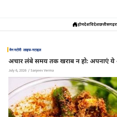
होम
देश
विदेश
छत्तीसगढ़
र
Skip
to
मेन स्टोरी
लाइफ-स्टाइल
content
अचार लंबे समय तक खराब न हो: अपनाएं य
July 6, 2026
Sanjeev Verma