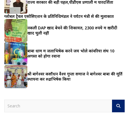
राज्य सरकार की बड़ी पहल,पीडीएस प्रणाली में पारदर्शिता
ग्लोबल ट्रैवल एसोसिएशन के प्रतिनिधिमंडल ने पर्यटन मंत्री से की मुलाकात
नकली DAP खाद बेचने की शिकायत, 2300 रुपये में खरीदी
खाद घुली नहीं
बाबा धाम में जलाभिषेक करने जय भोले कांवरिया संघ 10
अगस्त को होगा रवाना
श्री बागेश्वर कसौंधन वैश्य गुप्ता समाज ने बागेश्वर बाबा की मूर्ति
स्थापना कर रुद्राभिषेक किया
S
e
a
r
c