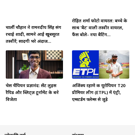
रोहित शर्मा फोटो वायरल: बच्चे के
चार्ली चौहान ने रामनदीप सिंह संग
साथ ‘बैट’ वाली तस्वीर वायरल,
रचाई शादी, सामने आईं खूबसूरत
फैंस बोले- नया बैटिंग...
तस्वीरें; सादगी भरे अंदाज...
चेस चैंपियन प्रज्ञानंद: सेंट लुइस
अजिंक्य रहाणे की यूरोपियन T20
रैपिड और ब्लिट्ज़ टूर्नामेंट के बने
प्रीमियर लीग (ETPL) में एंट्री,
विजेता
एम्स्टर्डम फ्लेम्स से जुड़े