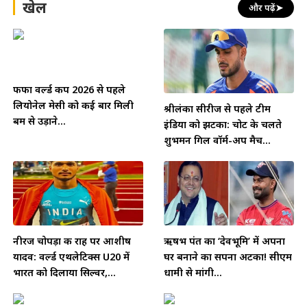
खेल
और पढ़ें
➤
फीफा वर्ल्ड कप 2026 से पहले
लियोनेल मेसी को कई बार मिली
श्रीलंका सीरीज से पहले टीम
बम से उड़ाने...
इंडिया को झटका: चोट के चलते
शुभमन गिल वॉर्म-अप मैच...
नीरज चोपड़ा की राह पर आशीष
ऋषभ पंत का ‘देवभूमि’ में अपना
यादव: वर्ल्ड एथलेटिक्स U20 में
घर बनाने का सपना अटका! सीएम
भारत को दिलाया सिल्वर,...
धामी से मांगी...