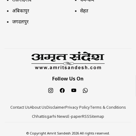
अंबिकापुर
सेहत
जगदलपुर
Follow Us On
Contact Us
About Us
Disclaimer
Privacy Policy
Terms & Conditions
Chhattisgarhi News
E-paper
RSS
Sitemap
© Copyright Amrit Sandesh 2026 All rights reserved.