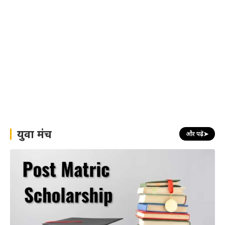
युवा मंच
और पढ़ें
➤