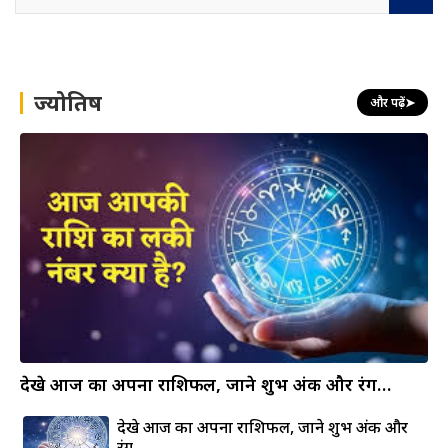
e
a
r
c
h
ज्योतिष
और पढ़ें
➤
देखे आज का अपना राशिफल, जाने शुभ अंक और रंग…
देखे आज का अपना राशिफल, जाने शुभ अंक और
रंग…