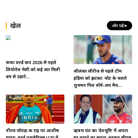
खेल
और पढ़ें
➤
फीफा वर्ल्ड कप 2026 से पहले
लियोनेल मेसी को कई बार मिली
श्रीलंका सीरीज से पहले टीम
बम से उड़ाने...
इंडिया को झटका: चोट के चलते
शुभमन गिल वॉर्म-अप मैच...
नीरज चोपड़ा की राह पर आशीष
ऋषभ पंत का ‘देवभूमि’ में अपना
यादव: वर्ल्ड एथलेटिक्स U20 में
घर बनाने का सपना अटका! सीएम