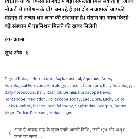
विद्यार्थियों को किसी प्रोजेक्ट में बड़ी सफलता मिल सकती है। आज
नौकरी में प्रमोशन के योग बन रहे हैं इस दौरान आपको आपकी
मेहनत से अच्छा धन लाभ की संभावना है। संतान का आज किसी
बड़े संस्थान में एडमिशन मिलने की खबर मिलेगी।
रंग- काला
शुभ अंक- 6
Tags:
#Today's Horoscope
,
Aaj ka rashifal
,
Aquarius
,
Aries
,
Astrological Forecast
,
Astrology
,
cancer.
,
Capricorn
,
Daily Astrology
,
daily horoscope
,
Daily Rashifal
,
Gemini
,
Horoscope News
,
Horoscope Prediction
,
Horoscope Today
,
Leo
,
Libra
,
Lucky Color
,
Lucky Number
,
Pisces
,
rashifal today
,
Sagittarius
,
Scorpio
,
Taurus
,
Virgo
,
Zodiac Forecast
,
zodiac signs
Post
आज है आषाढ़ माह के कृष्ण पक्ष की अष्टमी तिथि , जाने शुभ और अशुभ
navigation
काल का समय …