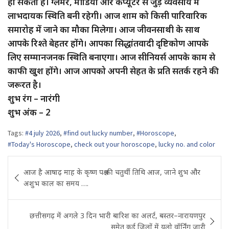
हो सकता है। ग्लैमर, मीडिया और कंप्यूटर से जुड़े व्यवसाय में
लाभदायक स्थिति बनी रहेगी। आज शाम को किसी पारिवारिक
समारोह में जाने का मौका मिलेगा। आज जीवनसाथी के साथ
आपके रिश्ते बेहतर होंगे। आपका सिद्धांतवादी दृष्टिकोण आपके
लिए सम्मानजनक स्थिति बनाएगा। आज सीनियर्स आपके काम से
काफी खुश होंगे। आज आपको अपनी सेहत के प्रति सतर्क रहने की
जरूरत है।
शुभ रंग – नारंगी
शुभ अंक – 2
Tags:
#4 july 2026
,
#find out lucky number
,
#Horoscope
,
#Today's Horoscope
,
check out your horoscope
,
lucky no. and color
Post
आज है आषाढ़ माह के कृष्ण पक्ष की चतुर्थी तिथि आज, जाने शुभ और
navigation
अशुभ काल का समय ….
छत्तीसगढ़ में अगले 3 दिन भारी बारिश का अलर्ट, बस्तर–नारायणपुर
समेत कई जिलों में यलो वॉर्निंग जारी