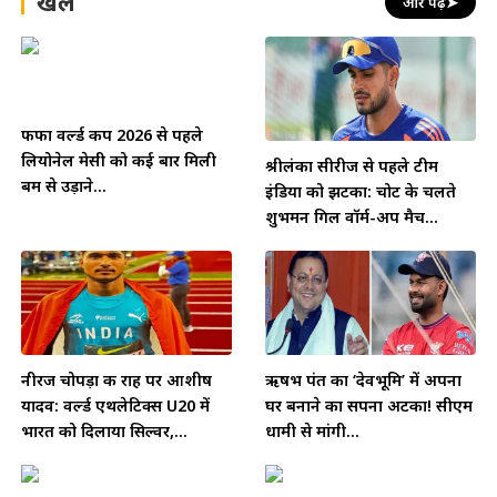
खेल
और पढ़ें
➤
फीफा वर्ल्ड कप 2026 से पहले
लियोनेल मेसी को कई बार मिली
श्रीलंका सीरीज से पहले टीम
बम से उड़ाने...
इंडिया को झटका: चोट के चलते
शुभमन गिल वॉर्म-अप मैच...
नीरज चोपड़ा की राह पर आशीष
ऋषभ पंत का ‘देवभूमि’ में अपना
यादव: वर्ल्ड एथलेटिक्स U20 में
घर बनाने का सपना अटका! सीएम
भारत को दिलाया सिल्वर,...
धामी से मांगी...