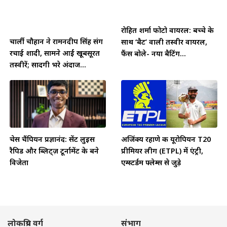
रोहित शर्मा फोटो वायरल: बच्चे के
चार्ली चौहान ने रामनदीप सिंह संग
साथ ‘बैट’ वाली तस्वीर वायरल,
रचाई शादी, सामने आईं खूबसूरत
फैंस बोले- नया बैटिंग...
तस्वीरें; सादगी भरे अंदाज...
चेस चैंपियन प्रज्ञानंद: सेंट लुइस
अजिंक्य रहाणे की यूरोपियन T20
रैपिड और ब्लिट्ज़ टूर्नामेंट के बने
प्रीमियर लीग (ETPL) में एंट्री,
विजेता
एम्स्टर्डम फ्लेम्स से जुड़े
लोकप्रिय वर्ग
संभाग