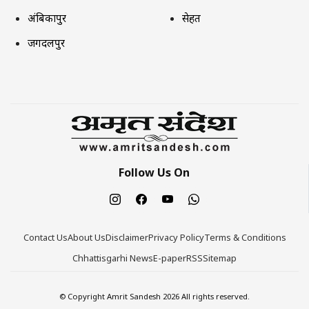
अंबिकापुर
सेहत
जगदलपुर
Follow Us On
Contact Us
About Us
Disclaimer
Privacy Policy
Terms & Conditions
Chhattisgarhi News
E-paper
RSS
Sitemap
© Copyright Amrit Sandesh 2026 All rights reserved.