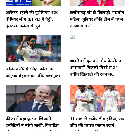
अजिंक्य रहाणे की यूरोपियन T20
छत्तीसगढ़ की दो खिलाड़ी भारतीय
प्रीमियर लीग (ETPL) में एंट्री,
महिला जूनियर हॉकी टीम में चयन ,
एम्स्टर्डम फ्लेम्स से जुड़े
अरुण साव ने...
थाईलैंड में फुटबॉल मैच के दौरान
आसमानी बिजली गिरने से 24
श्रीलंका दौरे में रविंद्र जडेजा का
वर्षीय ख़िलाड़ी की दर्दनाक...
अनुभव बेहद अहम: दीप दासगुप्ता
फीफा में बड़ा यू-टर्न: जियानी
11 साल से अजेय टीम इंडिया, अब
इन्फेंटिनो ने मांगी माफी, विवादित
जीत की परंपरा कायम रखने