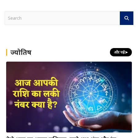
S
e
a
r
c
h
ज्योतिष
और पढ़ें
➤