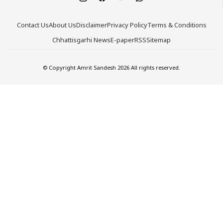
Contact Us
About Us
Disclaimer
Privacy Policy
Terms & Conditions
Chhattisgarhi News
E-paper
RSS
Sitemap
© Copyright Amrit Sandesh 2026 All rights reserved.