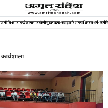
ाजनीति
अपराध
खेल
व्यापार
बॉलीवुड
लाइफ-स्टाइल
फैशन
राशिफल
धर्म-कर्म
व
 कार्यशाला