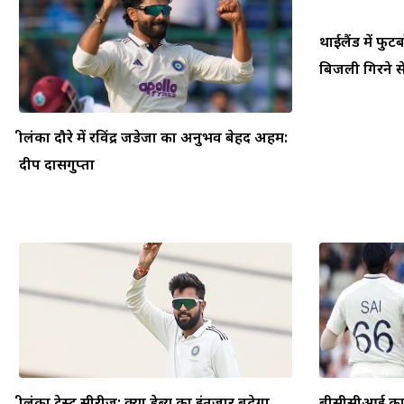
थाईलैंड में फ
बिजली गिरने से
श्रीलंका दौरे में रविंद्र जडेजा का अनुभव बेहद अहम:
दीप दासगुप्ता
श्रीलंका टेस्ट सीरीज़: क्या डेब्यू का इंतजार बढ़ेगा,
बीसीसीआई का फ