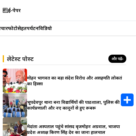
ई-पेपर
िचार
फोटो
सेहत
पर्यटन
विडियो
लेटेस्ट पोस्ट
और पढ़ें
›
मोहन भागवत का बड़ा संदेश विरोध और असहमति लोकतंत्र
का हिस्सा
भूपदेवपुर थाना बना विद्यार्थियों की पाठशाला, पुलिस की
कार्यप्रणाली और नए कानूनों से हुए रूबरू
S
h
मेदांता अस्पताल पहुंचे सांसद बृजमोहन अग्रवाल, भाजपा
प्रदेश अध्यक्ष किरण सिंह देव का जाना हालचाल