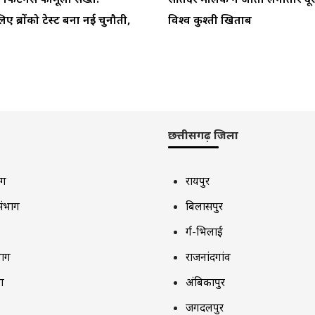
िए ब्रोंको टेस्ट बना नई चुनौती,
विश्व कुश्ती खिताब
छत्तीसगढ़ जिला
ाग
रायपुर
संभाग
बिलासपुर
दुर्ग-भिलाई
भाग
राजनांदगांव
ग
अंबिकापुर
जगदलपुर