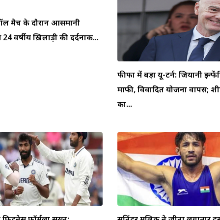
ुटबॉल मैच के दौरान आसमानी
 24 वर्षीय ख़िलाड़ी की दर्दनाक...
फीफा में बड़ा यू-टर्न: जियानी इन्फें
माफी, विवादित योजना वापस; शीर
का...
िटनेस फॉर्मूला सख्त:
सतिंदर मलिक ने जीता लगातार दू