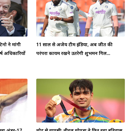
टिनो ने मांगी
11 साल से अजेय टीम इंडिया, अब जीत की
्ष अधिकारियों
परंपरा कायम रखने उतरेगी शुभमन गिल...
सरा अंडर-17
चोट से वापसी: नीरज चोपड़ा ने फिर रचा इतिहास,