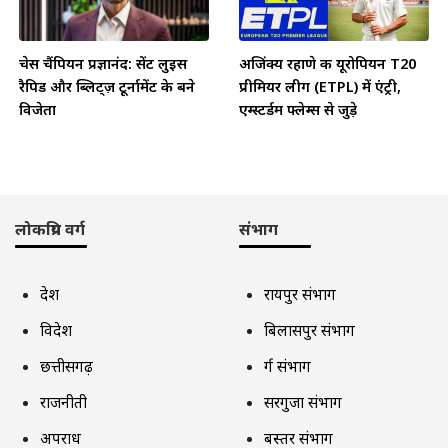
चेस चैंपियन प्रज्ञानंद: सेंट लुइस
अजिंक्य रहाणे की यूरोपियन T20
रैपिड और ब्लिट्ज़ टूर्नामेंट के बने
प्रीमियर लीग (ETPL) में एंट्री,
विजेता
एम्स्टर्डम फ्लेम्स से जुड़े
लोकप्रिय वर्ग
संभाग
देश
रायपुर संभाग
विदेश
बिलासपुर संभाग
छत्तीसगढ़
दुर्ग संभाग
राजनीती
सरगुजा संभाग
अपराध
बस्तर संभाग