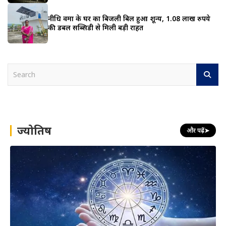
नीधि वर्मा के घर का बिजली बिल हुआ शून्य, 1.08 लाख रुपये
की डबल सब्सिडी से मिली बड़ी राहत
S
e
a
r
c
h
ज्योतिष
और पढ़ें
➤