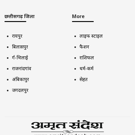
छत्तीसगढ़ जिला
More
रायपुर
लाइफ स्टाइल
बिलासपुर
फैशन
दुर्ग-भिलाई
राशिफल
राजनांदगांव
धर्म-कर्म
अंबिकापुर
सेहत
जगदलपुर