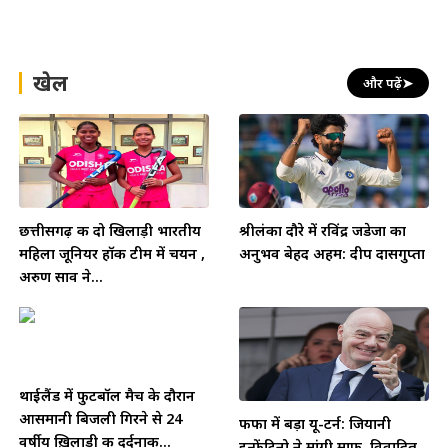
खेल
और पढ़ें
➤
छत्तीसगढ़ की दो खिलाड़ी भारतीय
श्रीलंका दौरे में रविंद्र जडेजा का
महिला जूनियर हॉकी टीम में चयन ,
अनुभव बेहद अहम: दीप दासगुप्ता
अरुण साव ने...
थाईलैंड में फुटबॉल मैच के दौरान
आसमानी बिजली गिरने से 24
फीफा में बड़ा यू-टर्न: जियानी
वर्षीय ख़िलाड़ी की दर्दनाक...
इन्फेंटिनो ने मांगी माफी, विवादित