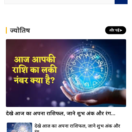
e
a
r
c
h
ज्योतिष
और पढ़ें
➤
देखे आज का अपना राशिफल, जाने शुभ अंक और रंग…
देखे आज का अपना राशिफल, जाने शुभ अंक और
रंग…