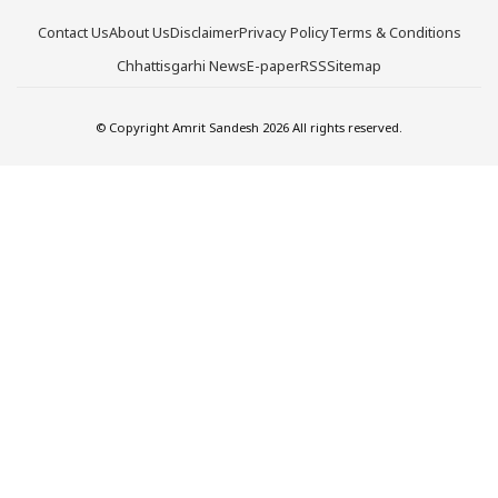
Contact Us
About Us
Disclaimer
Privacy Policy
Terms & Conditions
Chhattisgarhi News
E-paper
RSS
Sitemap
© Copyright Amrit Sandesh 2026 All rights reserved.