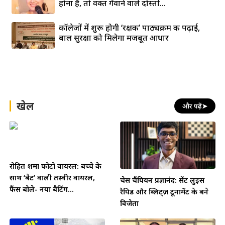
होना है, तो वक्त गँवाने वाले दोस्तों...
कॉलेजों में शुरू होगी ‘रक्षक’ पाठ्यक्रम की पढ़ाई,
बाल सुरक्षा को मिलेगा मजबूत आधार
खेल
और पढ़ें
➤
रोहित शर्मा फोटो वायरल: बच्चे के
साथ ‘बैट’ वाली तस्वीर वायरल,
चेस चैंपियन प्रज्ञानंद: सेंट लुइस
फैंस बोले- नया बैटिंग...
रैपिड और ब्लिट्ज़ टूर्नामेंट के बने
विजेता