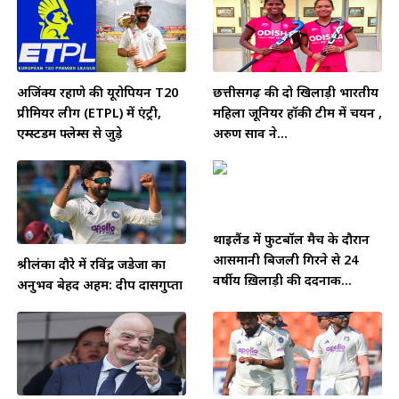
अजिंक्य रहाणे की यूरोपियन T20
छत्तीसगढ़ की दो खिलाड़ी भारतीय
प्रीमियर लीग (ETPL) में एंट्री,
महिला जूनियर हॉकी टीम में चयन ,
एम्स्टर्डम फ्लेम्स से जुड़े
अरुण साव ने...
थाईलैंड में फुटबॉल मैच के दौरान
आसमानी बिजली गिरने से 24
श्रीलंका दौरे में रविंद्र जडेजा का
वर्षीय ख़िलाड़ी की दर्दनाक...
अनुभव बेहद अहम: दीप दासगुप्ता