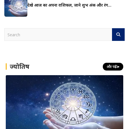
देखे आज का अपना राशिफल, जाने शुभ अंक और रंग…
S
e
a
r
c
h
ज्योतिष
और पढ़ें
➤