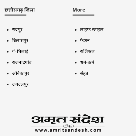
छत्तीसगढ़ जिला
More
रायपुर
लाइफ स्टाइल
बिलासपुर
फैशन
दुर्ग-भिलाई
राशिफल
राजनांदगांव
धर्म-कर्म
अंबिकापुर
सेहत
जगदलपुर