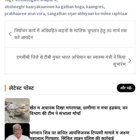
atisheeghr kaaryakaarinee ka gathan hoga
,
kaangres
,
prabhaaree arun vora
,
sangathan srjan abhiyaan ko milee raphtaar
Post
निर्वाचन कार्य में अधिग्रहित वाहनों के मालिक भुगतान हेतु 30 मार्च तक
navigation
करें आवदेन
एमसीबी जिले से टीबी मुक्त भारत अभियान का स्वास्थ्य मंत्री ने किया
शुभारंभ
लेटेस्ट पोस्ट
और पढ़ें
›
खेत में अचानक दिखा मगरमच्छ, ग्रामीणों में मचा हड़कंप; वन
विभाग की टीम ने संभाला मोर्चा
भगवान शिव पर कथित आपत्तिजनक टिप्पणी मामले में अरुण
पन्नालाल गिरफ्तार, सिविल लाइन पुलिस की कार्रवाई