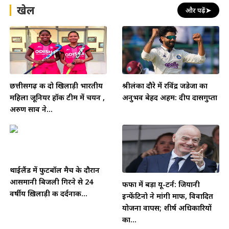
खेल
और पढ़ें
➤
छत्तीसगढ़ की दो खिलाड़ी भारतीय
श्रीलंका दौरे में रविंद्र जडेजा का
महिला जूनियर हॉकी टीम में चयन ,
अनुभव बेहद अहम: दीप दासगुप्ता
अरुण साव ने...
थाईलैंड में फुटबॉल मैच के दौरान
आसमानी बिजली गिरने से 24
फीफा में बड़ा यू-टर्न: जियानी
वर्षीय ख़िलाड़ी की दर्दनाक...
इन्फेंटिनो ने मांगी माफी, विवादित
योजना वापस; शीर्ष अधिकारियों
का...