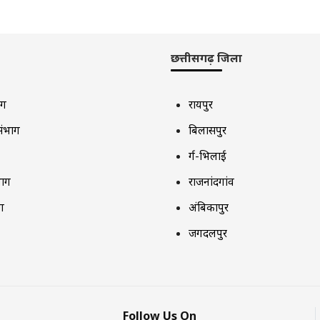
छत्तीसगढ़ जिला
ाग
रायपुर
संभाग
बिलासपुर
दुर्ग-भिलाई
भाग
राजनांदगांव
ग
अंबिकापुर
जगदलपुर
Follow Us On