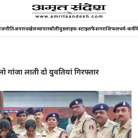
ाजनीति
अपराध
खेल
व्यापार
बॉलीवुड
लाइफ-स्टाइल
फैशन
राशिफल
धर्म-कर्म
व
िलो गांजा लाती दो युवतियां गिरफ्तार