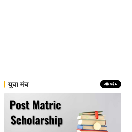
युवा मंच
और पढ़ें
➤