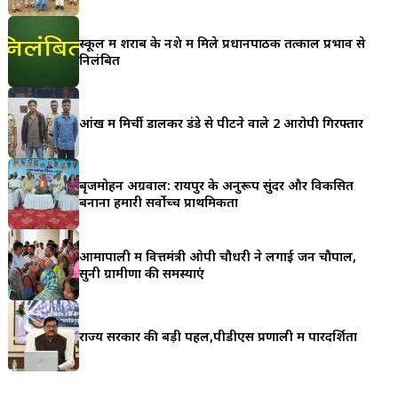
a
स्कूल में शराब के नशे में मिले प्रधानपाठक तत्काल प्रभाव से
r
निलंबित
e
आंख में मिर्ची डालकर डंडे से पीटने वाले 2 आरोपी गिरफ्तार
बृजमोहन अग्रवाल: रायपुर के अनुरूप सुंदर और विकसित
बनाना हमारी सर्वोच्च प्राथमिकता
आमापाली में वित्तमंत्री ओपी चौधरी ने लगाई जन चौपाल,
सुनी ग्रामीणों की समस्याएं
राज्य सरकार की बड़ी पहल,पीडीएस प्रणाली में पारदर्शिता