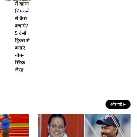
में खाना
चिपकने
से कैसे
बचाएं?
5 देसी
ट्रिक्स से
बनाएं
नॉन-
स्टिक
जैसा
और पढ़ें
➤