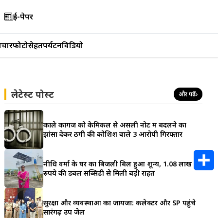
ई-पेपर
िचार
फोटो
सेहत
पर्यटन
विडियो
लेटेस्ट पोस्ट
और पढ़ें
›
काले कागज को केमिकल से असली नोट में बदलने का
झांसा देकर ठगी की कोशिश वाले 3 आरोपी गिरफ्तार
नीधि वर्मा के घर का बिजली बिल हुआ शून्य, 1.08 लाख
रुपये की डबल सब्सिडी से मिली बड़ी राहत
S
h
सुरक्षा और व्यवस्थाओं का जायजा: कलेक्टर और SP पहुंचे
सारंगढ़ उप जेल