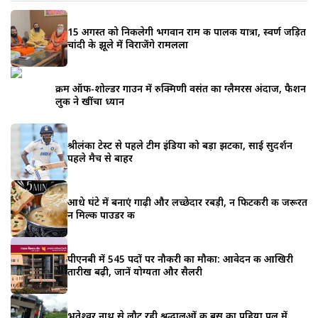
15 अगस्त को निकलेगी भगवान राम की पालकी यात्रा, स्वर्ण जड़ित
चांदी के झूले में विराजेंगे रामलला
क्रीम ऑफ-शोल्डर गाउन में रुक्मिणी वसंत का ग्लैमरस अंदाज, फैशन
लुक ने खींचा ध्यान
श्रीलंका टेस्ट से पहले टीम इंडिया को बड़ा झटका, साई सुदर्शन
पहले मैच से बाहर
आधे घंटे में बनाएं गाढ़ी और लच्छेदार रबड़ी, न फिटकरी की जरूरत
न मिल्क पाउडर की
पीएनबी में 545 पदों पर नौकरी का मौका: आवेदन की आखिरी
तारीख बढ़ी, जानें योग्यता और सैलरी
भूतेश्वर नाथ से लौट रही श्रद्धालुओं की बस का पहिया पुल में