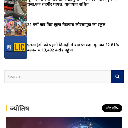
धंसा,एक राहगीर घायल, यातायात बाधित
21 वर्षों बाद फिर खुला मेटापारा कोरसागुड़ा का स्कूल
एलआईसी को पहली तिमाही में बड़ा फायदा: मुनाफा 22.81%
बढ़कर रु.13,492 करोड़ पहुंचा
S
e
a
r
c
h
ज्योतिष
और पढ़ें
➤