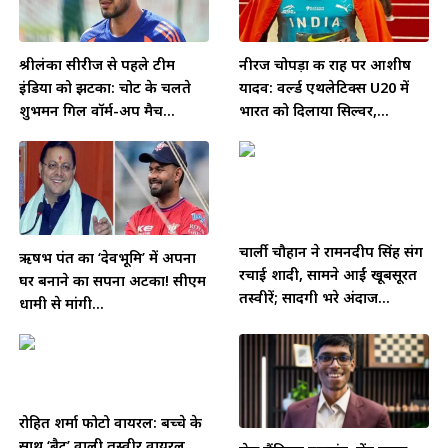
श्रीलंका सीरीज से पहले टीम
नीरज चोपड़ा की राह पर आशीष
इंडिया को झटका: चोट के चलते
यादव: वर्ल्ड एथलेटिक्स U20 में
शुभमन गिल वॉर्म-अप मैच...
भारत को दिलाया सिल्वर,...
चार्ली चौहान ने रामनदीप सिंह संग
ऋषभ पंत का ‘देवभूमि’ में अपना
रचाई शादी, सामने आईं खूबसूरत
घर बनाने का सपना अटका! सीएम
तस्वीरें; सादगी भरे अंदाज...
धामी से मांगी...
रोहित शर्मा फोटो वायरल: बच्चे के
साथ ‘बैट’ वाली तस्वीर वायरल,