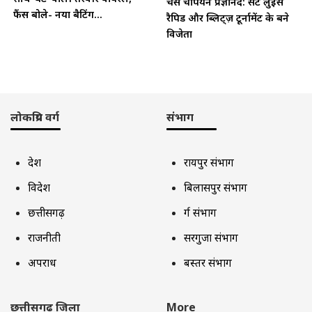
चेस चैंपियन प्रज्ञानंद: सेंट लुइस
फैंस बोले- नया बैटिंग...
रैपिड और ब्लिट्ज़ टूर्नामेंट के बने
विजेता
लोकप्रिय वर्ग
संभाग
देश
रायपुर संभाग
विदेश
बिलासपुर संभाग
छत्तीसगढ़
दुर्ग संभाग
राजनीती
सरगुजा संभाग
अपराध
बस्तर संभाग
छत्तीसगढ़ जिला
More