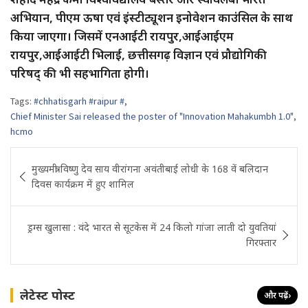
अभियान, पीएम ऊषा एवं इंस्टीट्यूशन इनोवेशन काउंसिल के साथ
किया जाएगा। जिसमें एनआईटी रायपुर,आईआईएम
रायपुर,आईआईटी भिलाई, छत्तीसगढ़ विज्ञान एवं प्रौद्योगिकी
परिषद् की भी सहभागिता होगी।
Tags:
#chhatisgarh #raipur #
,
Chief Minister Sai released the poster of "Innovation Mahakumbh 1.0"
,
hcmo
Post
मुख्यमंत्री विष्णु देव साय वीरांगना अवंतीबाई लोधी के 168 वें बलिदान
navigation
दिवस कार्यक्रम में हुए शामिल
ड्रग्स खुलासा : वंदे भारत से सूटकेस में 24 किलो गांजा लाती दो युवतियां
गिरफ्तार
लेटेस्ट पोस्ट
और पढ़ें
›