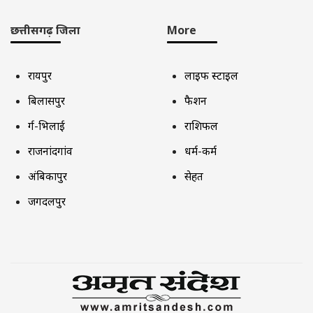
छत्तीसगढ़ जिला
More
रायपुर
लाइफ स्टाइल
बिलासपुर
फैशन
दुर्ग-भिलाई
राशिफल
राजनांदगांव
धर्म-कर्म
अंबिकापुर
सेहत
जगदलपुर