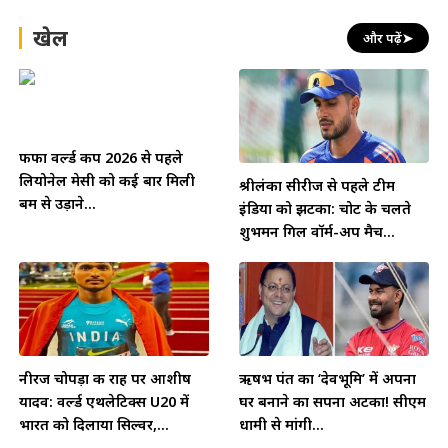
खेल
और पढ़ें
➤
फीफा वर्ल्ड कप 2026 से पहले
लियोनेल मेसी को कई बार मिली
श्रीलंका सीरीज से पहले टीम
बम से उड़ाने...
इंडिया को झटका: चोट के चलते
शुभमन गिल वॉर्म-अप मैच...
नीरज चोपड़ा की राह पर आशीष
ऋषभ पंत का ‘देवभूमि’ में अपना
यादव: वर्ल्ड एथलेटिक्स U20 में
घर बनाने का सपना अटका! सीएम
भारत को दिलाया सिल्वर,...
धामी से मांगी...