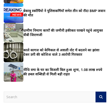
बेकाबू स्कॉर्पियो ने पुलिसकर्मियों समेत तीन को रौंदा BMP जवान
की मौत
ग्रामीण निर्माण कार्यों की जमीनी हकीकत परखने पहुंचे आयुक्त
वीबी जिरामजी
काले कागज को केमिकल से असली नोट में बदलने का झांसा
देकर ठगी की कोशिश वाले 3 आरोपी गिरफ्तार
नीधि वर्मा के घर का बिजली बिल हुआ शून्य, 1.08 लाख रुपये
की डबल सब्सिडी से मिली बड़ी राहत
S
e
a