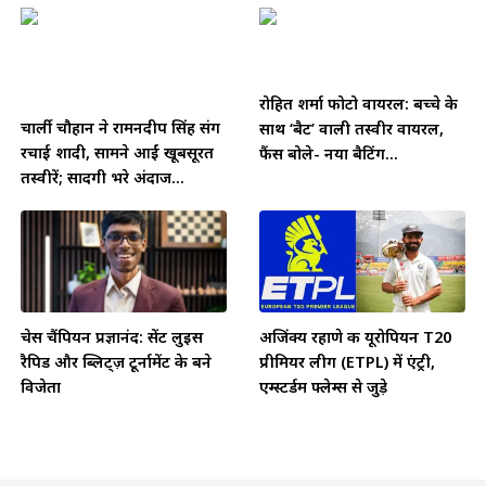
रोहित शर्मा फोटो वायरल: बच्चे के
चार्ली चौहान ने रामनदीप सिंह संग
साथ ‘बैट’ वाली तस्वीर वायरल,
रचाई शादी, सामने आईं खूबसूरत
फैंस बोले- नया बैटिंग...
तस्वीरें; सादगी भरे अंदाज...
चेस चैंपियन प्रज्ञानंद: सेंट लुइस
अजिंक्य रहाणे की यूरोपियन T20
रैपिड और ब्लिट्ज़ टूर्नामेंट के बने
प्रीमियर लीग (ETPL) में एंट्री,
विजेता
एम्स्टर्डम फ्लेम्स से जुड़े