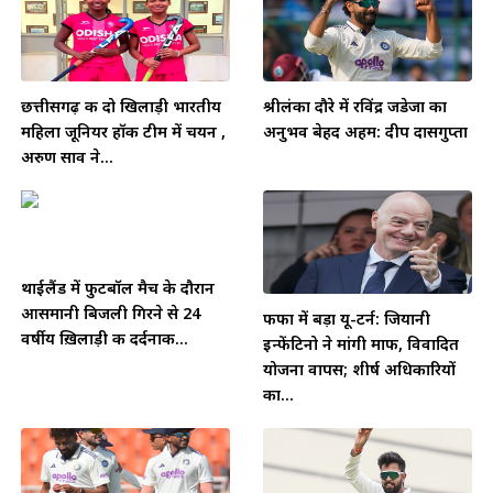
छत्तीसगढ़ की दो खिलाड़ी भारतीय
श्रीलंका दौरे में रविंद्र जडेजा का
महिला जूनियर हॉकी टीम में चयन ,
अनुभव बेहद अहम: दीप दासगुप्ता
अरुण साव ने...
थाईलैंड में फुटबॉल मैच के दौरान
आसमानी बिजली गिरने से 24
फीफा में बड़ा यू-टर्न: जियानी
वर्षीय ख़िलाड़ी की दर्दनाक...
इन्फेंटिनो ने मांगी माफी, विवादित
योजना वापस; शीर्ष अधिकारियों
का...