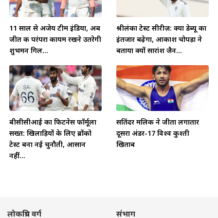
11 साल से अजेय टीम इंडिया, अब
श्रीलंका टेस्ट सीरीज़: क्या डेब्यू का
जीत की परंपरा कायम रखने उतरेगी
इंतजार बढ़ेगा, आकाश चोपड़ा ने
शुभमन गिल...
बताया क्यों सारांश जैन...
बीसीसीआई का फिटनेस फॉर्मूला
सतिंदर मलिक ने जीता लगातार
सख्त: खिलाड़ियों के लिए ब्रोंको
दूसरा अंडर-17 विश्व कुश्ती
टेस्ट बना नई चुनौती, आसान
खिताब
नहीं...
लोकप्रिय वर्ग
संभाग