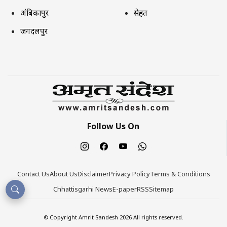
अंबिकापुर
सेहत
जगदलपुर
Follow Us On
Contact Us
About Us
Disclaimer
Privacy Policy
Terms & Conditions
Chhattisgarhi News
E-paper
RSS
Sitemap
© Copyright Amrit Sandesh 2026 All rights reserved.