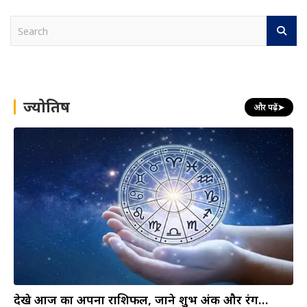
S
e
a
r
c
h
ज्योतिष
और पढ़ें
➤
देखे आज का अपना राशिफल, जाने शुभ अंक और रंग…