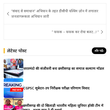
Post
“संवाद से समाधान” अभियान के तहत डीसीपी पश्चिम ज़ोन में लगातार
navigation
जनजागरूकता अभियान जारी
” फफक – फफक कर रोया बजट…! “
लेटेस्ट पोस्ट
और पढ़ें
›
जरूरतमंदो की संजीवनी बना छत्तीसगढ़ का समाज कल्याण मॉडल
CGPSC सूबेदार-उप निरीक्षक परीक्षा परिणाम विवाद
छत्तीसगढ़ की दो खिलाड़ी भारतीय महिला जूनियर हॉकी टीम में
चयन , अरुण साव ने दी बधाई