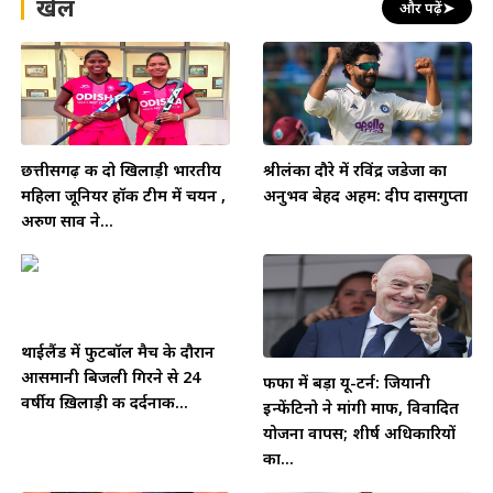
खेल
और पढ़ें
➤
छत्तीसगढ़ की दो खिलाड़ी भारतीय
श्रीलंका दौरे में रविंद्र जडेजा का
महिला जूनियर हॉकी टीम में चयन ,
अनुभव बेहद अहम: दीप दासगुप्ता
अरुण साव ने...
थाईलैंड में फुटबॉल मैच के दौरान
आसमानी बिजली गिरने से 24
फीफा में बड़ा यू-टर्न: जियानी
वर्षीय ख़िलाड़ी की दर्दनाक...
इन्फेंटिनो ने मांगी माफी, विवादित
योजना वापस; शीर्ष अधिकारियों
का...