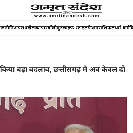
ाजनीति
अपराध
खेल
व्यापार
बॉलीवुड
लाइफ-स्टाइल
फैशन
राशिफल
धर्म-कर्म
व
किया बड़ा बदलाव, छत्तीसगढ़ में अब केवल दो