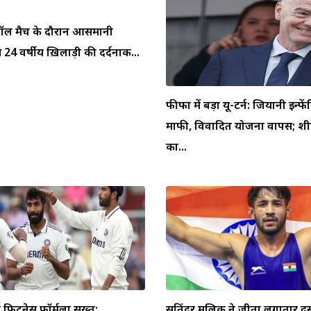
ुटबॉल मैच के दौरान आसमानी
 24 वर्षीय ख़िलाड़ी की दर्दनाक...
फीफा में बड़ा यू-टर्न: जियानी इन्फें
माफी, विवादित योजना वापस; शीर
का...
िटनेस फॉर्मूला सख्त:
सतिंदर मलिक ने जीता लगातार दू