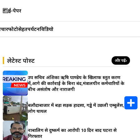
ई-पेपर
िचार
फोटो
सेहत
पर्यटन
विडियो
लेटेस्ट पोस्ट
और पढ़ें
›
उप सचिव अंशिका ऋषि पाण्डेय के खिलाफ प्रस्तुत प्रकरण
में,आगे की कार्रवाई के बिना बंद,मंत्रालयीन कर्मचारियों के
बीच असंतोष और नाराजगी
बलौदाबाजार में बड़ा सड़क हादसा, गड्ढे में उछली एम्बुलेंस, 6
लोग घायल
S
h
नाबालिग से दुष्कर्म का आरोपी 10 दिन बाद पटना से
गिरफ्तार