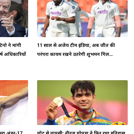
टिनो ने मांगी
11 साल से अजेय टीम इंडिया, अब जीत की
्ष अधिकारियों
परंपरा कायम रखने उतरेगी शुभमन गिल...
सरा अंडर-17
चोट से वापसी: नीरज चोपड़ा ने फिर रचा इतिहास,