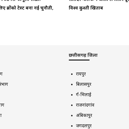
िए ब्रोंको टेस्ट बना नई चुनौती,
विश्व कुश्ती खिताब
छत्तीसगढ़ जिला
ाग
रायपुर
संभाग
बिलासपुर
दुर्ग-भिलाई
भाग
राजनांदगांव
ग
अंबिकापुर
जगदलपुर