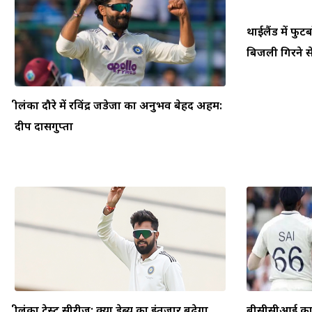
थाईलैंड में फ
बिजली गिरने से
श्रीलंका दौरे में रविंद्र जडेजा का अनुभव बेहद अहम:
दीप दासगुप्ता
श्रीलंका टेस्ट सीरीज़: क्या डेब्यू का इंतजार बढ़ेगा,
बीसीसीआई का फ