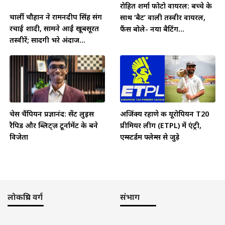
रोहित शर्मा फोटो वायरल: बच्चे के
चार्ली चौहान ने रामनदीप सिंह संग
साथ ‘बैट’ वाली तस्वीर वायरल,
रचाई शादी, सामने आईं खूबसूरत
फैंस बोले- नया बैटिंग...
तस्वीरें; सादगी भरे अंदाज...
चेस चैंपियन प्रज्ञानंद: सेंट लुइस
अजिंक्य रहाणे की यूरोपियन T20
रैपिड और ब्लिट्ज़ टूर्नामेंट के बने
प्रीमियर लीग (ETPL) में एंट्री,
विजेता
एम्स्टर्डम फ्लेम्स से जुड़े
लोकप्रिय वर्ग
संभाग