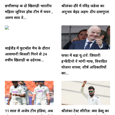
छत्तीसगढ़ की दो खिलाड़ी भारतीय
श्रीलंका दौरे में रविंद्र जडेजा का
महिला जूनियर हॉकी टीम में चयन ,
अनुभव बेहद अहम: दीप दासगुप्ता
अरुण साव ने...
थाईलैंड में फुटबॉल मैच के दौरान
आसमानी बिजली गिरने से 24
फीफा में बड़ा यू-टर्न: जियानी
वर्षीय ख़िलाड़ी की दर्दनाक...
इन्फेंटिनो ने मांगी माफी, विवादित
योजना वापस; शीर्ष अधिकारियों
का...
11 साल से अजेय टीम इंडिया, अब
श्रीलंका टेस्ट सीरीज़: क्या डेब्यू का