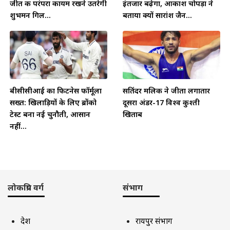
जीत की परंपरा कायम रखने उतरेगी
इंतजार बढ़ेगा, आकाश चोपड़ा ने
शुभमन गिल...
बताया क्यों सारांश जैन...
बीसीसीआई का फिटनेस फॉर्मूला
सतिंदर मलिक ने जीता लगातार
सख्त: खिलाड़ियों के लिए ब्रोंको
दूसरा अंडर-17 विश्व कुश्ती
टेस्ट बना नई चुनौती, आसान
खिताब
नहीं...
लोकप्रिय वर्ग
संभाग
देश
रायपुर संभाग