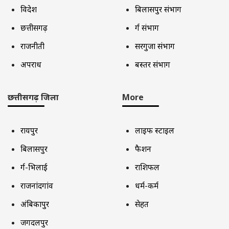
विदेश
बिलासपुर संभाग
छत्तीसगढ़
दुर्ग संभाग
राजनीती
सरगुजा संभाग
अपराध
बस्तर संभाग
छत्तीसगढ़ जिला
More
रायपुर
लाइफ स्टाइल
बिलासपुर
फैशन
दुर्ग-भिलाई
राशिफल
राजनांदगांव
धर्म-कर्म
अंबिकापुर
सेहत
जगदलपुर