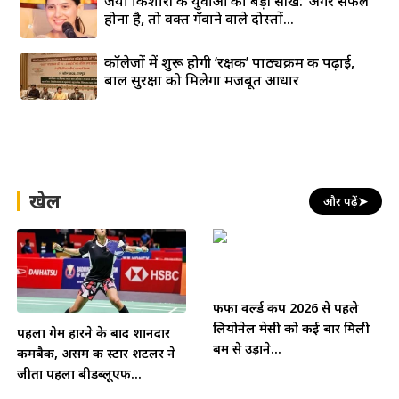
जया किशोरी की युवाओं को बड़ी सीख: ‘अगर सफल
होना है, तो वक्त गँवाने वाले दोस्तों...
कॉलेजों में शुरू होगी ‘रक्षक’ पाठ्यक्रम की पढ़ाई,
बाल सुरक्षा को मिलेगा मजबूत आधार
खेल
और पढ़ें
➤
फीफा वर्ल्ड कप 2026 से पहले
लियोनेल मेसी को कई बार मिली
पहला गेम हारने के बाद शानदार
बम से उड़ाने...
कमबैक, असम की स्टार शटलर ने
जीता पहला बीडब्लूएफ...