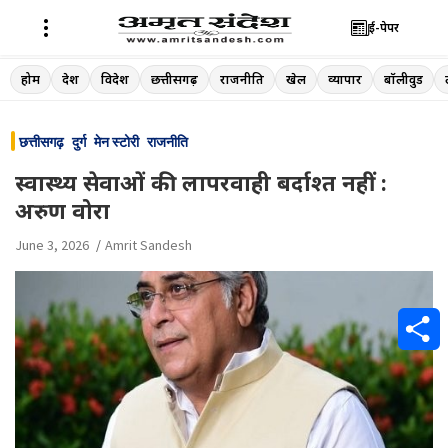
ई-पेपर
Skip
होम
देश
विदेश
छत्तीसगढ़
राजनीति
खेल
व्यापार
बॉलीवुड
to
content
छत्तीसगढ़
दुर्ग
मेन स्टोरी
राजनीति
स्वास्थ्य सेवाओं की लापरवाही बर्दाश्त नहीं :
अरुण वोरा
June 3, 2026
Amrit Sandesh
S
h