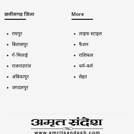
छत्तीसगढ़ जिला
More
रायपुर
लाइफ स्टाइल
बिलासपुर
फैशन
दुर्ग-भिलाई
राशिफल
राजनांदगांव
धर्म-कर्म
अंबिकापुर
सेहत
जगदलपुर