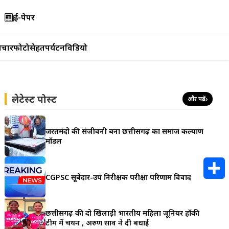
ई-पेपर
िचार
फोटो
सेहत
पर्यटन
विडियो
लेटेस्ट पोस्ट
और पढ़ें
›
जरूरतमंदो की संजीवनी बना छत्तीसगढ़ का समाज कल्याण
मॉडल
CGPSC सूबेदार-उप निरीक्षक परीक्षा परिणाम विवाद
S
h
छत्तीसगढ़ की दो खिलाड़ी भारतीय महिला जूनियर हॉकी
टीम में चयन , अरुण साव ने दी बधाई