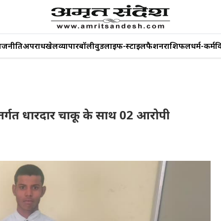
ाजनीति
अपराध
खेल
व्यापार
बॉलीवुड
लाइफ-स्टाइल
फैशन
राशिफल
धर्म-कर्म
व
ांतर्गत धारदार चाकू के साथ 02 आरोपी