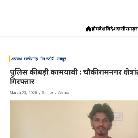
होम
देश
विदेश
छत्तीसगढ़
र
Skip
to
अपराध
छत्तीसगढ़
मेन स्टोरी
रायपुर
content
पुलिस की बड़ी कामयाबी : चौकी रामनगर क्षेत्र
गिरफ्तार
March 23, 2026
Sanjeev Verma