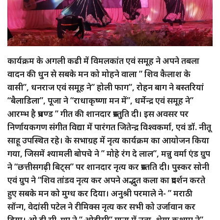
कार्यक्रम के अगली कढी में विमलकांत एवं समूह ने अपने तबला
वादन की धुन से सबके मन को मोहने वाला ” शिव कैलाश के
वासी”, धनराज एवं समूह ने” होली फाग”, रोहन बाग ने बस्तरियां
“बैलाडिला”, पूजा ने “राधाकृष्णा मन में”, धर्मेन्द्र एवं समूह ने”
आरम्भ है प्रचण्ड ” गीत की शानदार प्रस्तुति दी। इस अवसर पर
निर्णायकगण संगीत विद्या में पारंगत जितेन्द्र विश्वकर्मा, एवं डॉ. नीतू
साहू उपस्थित रहे। के सभाग्रह में नृत्य कार्यक्रम का आयोजन किया
गया, जिसमें श्यामली बोपचे ने ” मोहे रंग दे लाल”, मन्नु वर्मा एंड ग्रुप
ने “छत्तीसगढ़ी बिट्स” पर शानदार नृत्य कर प्रस्तति दी। पुस्कर सोनी
एवं ग्रुप ने “शिव तांडव नृत्य कर अपने अद्भुत कला का प्रदर्शन करते
हुए सबके मन को मुग्ध कर दिया। अनुश्री परमाले ने- ” मराठी
सॉन्ग, वेदांसी पटेल ने रीमिक्स नृत्य कर सभी को उर्जावान कर
दिया। ओ.डी.सी. ग्रुप ने ” ओडीसी” गाना में नृत्य, श्रेया कश्यप ने”