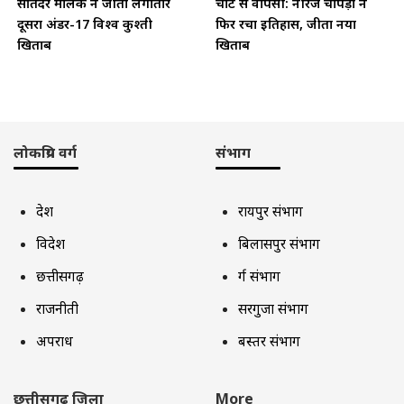
सतिंदर मलिक ने जीता लगातार
चोट से वापसी: नीरज चोपड़ा ने
दूसरा अंडर-17 विश्व कुश्ती
फिर रचा इतिहास, जीता नया
खिताब
खिताब
लोकप्रिय वर्ग
संभाग
देश
रायपुर संभाग
विदेश
बिलासपुर संभाग
छत्तीसगढ़
दुर्ग संभाग
राजनीती
सरगुजा संभाग
अपराध
बस्तर संभाग
छत्तीसगढ़ जिला
More