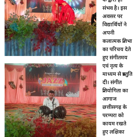
संभव है। इस
अवसर पर
विद्यार्थियों ने
अपनी
कलात्मक प्रतिभा
का परिचय देते
हुए संगीतमय
एवं नृत्य के
माध्यम से प्रस्तुति
दी। संगीत
प्रतियोगिता का
आगाज
छत्तीसगढ़ के
परम्परा को
कायम रखते
हुए लक्षिका