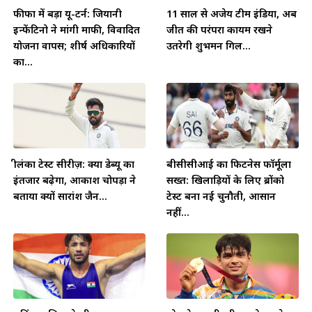
फीफा में बड़ा यू-टर्न: जियानी
11 साल से अजेय टीम इंडिया, अब
इन्फेंटिनो ने मांगी माफी, विवादित
जीत की परंपरा कायम रखने
योजना वापस; शीर्ष अधिकारियों
उतरेगी शुभमन गिल...
का...
श्रीलंका टेस्ट सीरीज़: क्या डेब्यू का
बीसीसीआई का फिटनेस फॉर्मूला
इंतजार बढ़ेगा, आकाश चोपड़ा ने
सख्त: खिलाड़ियों के लिए ब्रोंको
बताया क्यों सारांश जैन...
टेस्ट बना नई चुनौती, आसान
नहीं...