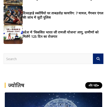
दिनदहाड़े स्कॉर्पियो पर ताबड़तोड़ फायरिंग: 7 घायल, गैंगवार एंगल
की जांच में जुटी पुलिस
प्रदेश में ‘विकसित भारत जी रामजी योजना’ लागू, ग्रामीणों को
मिलेंगे 125 दिन का रोजगार
S
e
a
r
c
h
ज्योतिष
और पढ़ें
➤