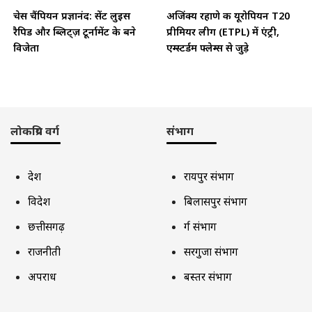
चेस चैंपियन प्रज्ञानंद: सेंट लुइस
अजिंक्य रहाणे की यूरोपियन T20
रैपिड और ब्लिट्ज़ टूर्नामेंट के बने
प्रीमियर लीग (ETPL) में एंट्री,
विजेता
एम्स्टर्डम फ्लेम्स से जुड़े
लोकप्रिय वर्ग
संभाग
देश
रायपुर संभाग
विदेश
बिलासपुर संभाग
छत्तीसगढ़
दुर्ग संभाग
राजनीती
सरगुजा संभाग
अपराध
बस्तर संभाग