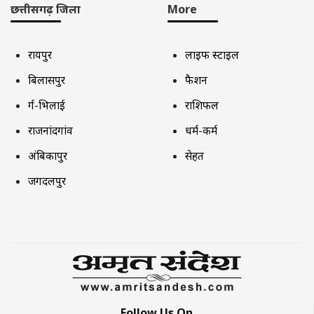
छत्तीसगढ़ जिला
More
रायपुर
लाइफ स्टाइल
बिलासपुर
फैशन
दुर्ग-भिलाई
राशिफल
राजनांदगांव
धर्म-कर्म
अंबिकापुर
सेहत
जगदलपुर
Follow Us On