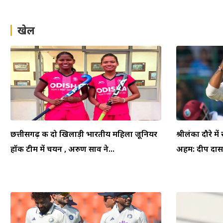
खेल
छत्तीसगढ़ की दो खिलाड़ी भारतीय महिला जूनियर
श्रीलंका दौरे म
हॉकी टीम में चयन , अरुण साव ने...
अहम: दीप दासग