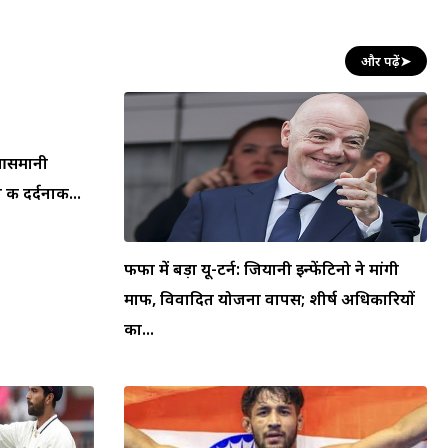
और पढ़ें
➤
न आसमानी
की दर्दनाक...
फीफा में बड़ा यू-टर्न: जियानी इन्फेंटिनो ने मांगी
माफी, विवादित योजना वापस; शीर्ष अधिकारियों
का...