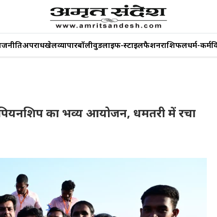
ाजनीति
अपराध
खेल
व्यापार
बॉलीवुड
लाइफ-स्टाइल
फैशन
राशिफल
धर्म-कर्म
व
ैंपियनशिप का भव्य आयोजन, धमतरी में रचा