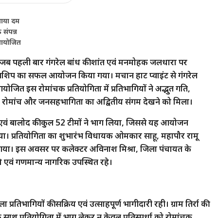
खाया दम
संपन्न
 आयोजित
ब पहली बार गंगरेल बांध की शांत एवं मनमोहक जलधारा पर
पियनशिप का सफल आयोजन किया गया। मचान हाट प्वाइंट से गंगरेल
ं आयोजित इस रोमांचक प्रतियोगिता में प्रतिभागियों ने अद्भुत गति,
ह, रोमांच और जनसहभागिता का अद्वितीय संगम देखने को मिला।
केर एवं बालोद की कुल 52 टीमों ने भाग लिया, जिससे यह आयोजन
 आया। प्रतियोगिता का शुभारंभ विधायक ओमकार साहू, महापौर रामू
या गया। इस अवसर पर कलेक्टर अविनाश मिश्रा, जिला पंचायत के
ि एवं गणमान्य नागरिक उपस्थित रहे।
तिभागियों की सक्रिय एवं उत्साहपूर्ण भागीदारी रही। ग्राम तिर्रा की
साथ प्रतियोगिता में भाग लेकर न केवल प्रतिस्पर्धा को रोमांचक