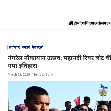
होम
देश
विदेश
छत्तीसगढ़
र
Skip
to
छत्तीसगढ़
धमतरी
मेन स्टोरी
content
गंगरेल नौकायान उत्सव: महानदी रिवर बोट च
गया इतिहास
March 22, 2026
Tumesh Sahu