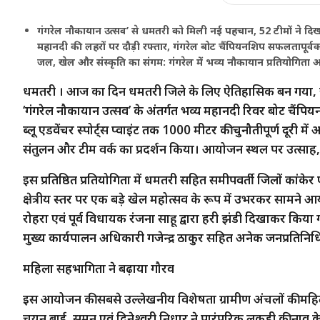
गंगरेल नौकायान उत्सव’ से धमतरी को मिली नई पहचान, 52 टीमों ने दि
महानदी की लहरों पर दौड़ी रफ्तार, गंगरेल बोट चैंपियनशिप सफलतापूर्वक 
जल, खेल और संस्कृति का संगम: गंगरेल में भव्य नौकायान प्रतियोगिता
धमतरी । आज का दिन धमतरी जिले के लिए ऐतिहासिक बन गया, ज
‘गंगरेल नौकायान उत्सव’ के अंतर्गत भव्य महानदी रिवर बोट चैं
ब्लू एडवेंचर स्पोर्ट्स प्वाइंट तक 1000 मीटर की चुनौतीपूर्ण दूरी मे
संतुलन और टीम वर्क का प्रदर्शन किया। आयोजन स्थल पर उत्सा
इस प्रतिष्ठित प्रतियोगिता में धमतरी सहित समीपवर्ती जिलों कां
क्षेत्रीय स्तर पर एक बड़े खेल महोत्सव के रूप में उभरकर सामने
रोहरा एवं पूर्व विधायक रंजना साहू द्वारा हरी झंडी दिखाकर कि
मुख्य कार्यपालन अधिकारी गजेन्द्र ठाकुर सहित अनेक जनप्रतिनिध
महिला सहभागिता ने बढ़ाया गौरव
इस आयोजन की सबसे उल्लेखनीय विशेषता ग्रामीण अंचलों की महिला प्र
चयन बाई, सुमन एवं दिनेश्वरी निधार ने पारंपरिक लकड़ी की नाव के 