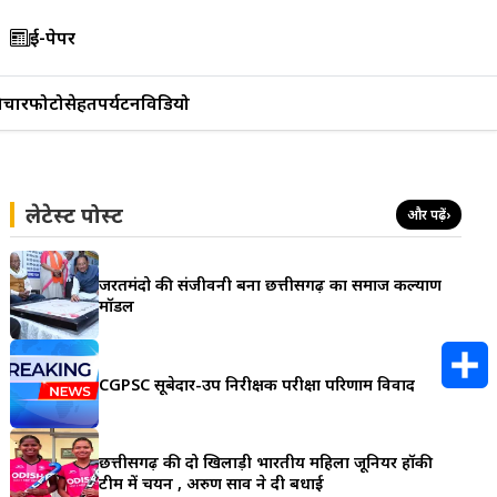
ई-पेपर
िचार
फोटो
सेहत
पर्यटन
विडियो
लेटेस्ट पोस्ट
और पढ़ें
›
जरूरतमंदो की संजीवनी बना छत्तीसगढ़ का समाज कल्याण
मॉडल
CGPSC सूबेदार-उप निरीक्षक परीक्षा परिणाम विवाद
S
h
छत्तीसगढ़ की दो खिलाड़ी भारतीय महिला जूनियर हॉकी
टीम में चयन , अरुण साव ने दी बधाई