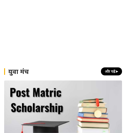
युवा मंच
और पढ़ें
➤