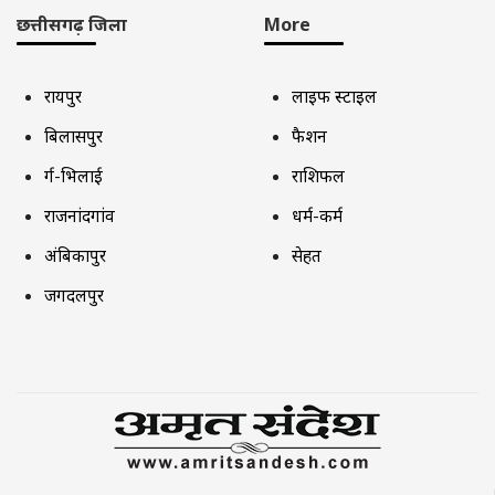
छत्तीसगढ़ जिला
More
रायपुर
लाइफ स्टाइल
बिलासपुर
फैशन
दुर्ग-भिलाई
राशिफल
राजनांदगांव
धर्म-कर्म
अंबिकापुर
सेहत
जगदलपुर