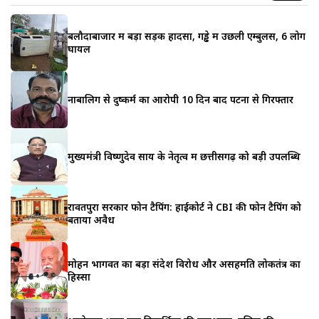
बलौदाबाजार में बड़ा सड़क हादसा, गड्ढे में उछली एम्बुलेंस, 6 लोग
घायल
नाबालिग से दुष्कर्म का आरोपी 10 दिन बाद पटना से गिरफ्तार
मुख्यमंत्री विष्णुदेव साय के नेतृत्व में छत्तीसगढ़ को बड़ी उपलब्धि
रावतपुरा सरकार फोन टैपिंग: हाईकोर्ट ने CBI की फोन टैपिंग को
बताया अवैध
मोहन भागवत का बड़ा संदेश विरोध और असहमति लोकतंत्र का
हिस्सा