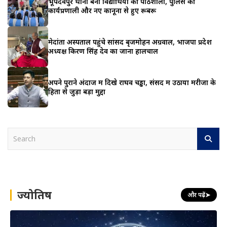
भूपदेवपुर थाना बना विद्यार्थियों की पाठशाला, पुलिस की
कार्यप्रणाली और नए कानूनों से हुए रूबरू
मेदांता अस्पताल पहुंचे सांसद बृजमोहन अग्रवाल, भाजपा प्रदेश
अध्यक्ष किरण सिंह देव का जाना हालचाल
अपने पुराने अंदाज में दिखे राघव चड्ढा, संसद में उठाया मरीजों के
हितों से जुड़ा बड़ा मुद्दा
S
e
a
r
c
h
ज्योतिष
और पढ़ें
➤