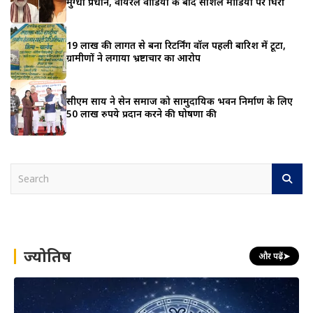
मुग्धा प्रधान, वायरल वीडियो के बाद सोशल मीडिया पर घिरीं
19 लाख की लागत से बना रिटर्निंग वॉल पहली बारिश में टूटा,
ग्रामीणों ने लगाया भ्रष्टाचार का आरोप
सीएम साय ने सेन समाज को सामुदायिक भवन निर्माण के लिए
50 लाख रुपये प्रदान करने की घोषणा की
S
e
a
r
c
h
ज्योतिष
और पढ़ें
➤