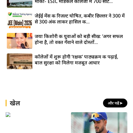
मौका- ESIC मेडिकल कॉलेजों में 700 सीटें...
जेईई मेंस की रिजल्ट घोषित, कबीर छिल्लर ने 300 में
से 300 अंक लाकर हासिल की...
जया किशोरी की युवाओं को बड़ी सीख: ‘अगर सफल
होना है, तो वक्त गँवाने वाले दोस्तों...
कॉलेजों में शुरू होगी ‘रक्षक’ पाठ्यक्रम की पढ़ाई,
बाल सुरक्षा को मिलेगा मजबूत आधार
खेल
और पढ़ें
➤