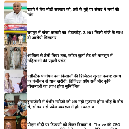
खरगे ने घेरा मोदी सरकार को, छात्रों के मुद्दे पर संसद में चर्चा की
मांग
रायपुर में गांजा तस्करी का भंडाफोड़, 2.961 किलो गांजे के साथ
दो आरोपी गिरफ्तार
ऑफिस से डेली वियर तक, कॉटन कुर्ता सेट बने मानसून में
महिलाओं की पहली पसंद
एग्रीस्टैक पंजीयन बना किसानों की डिजिटल सुरक्षा कवच: समय
पर पंजीयन से धान खरीदी, डिजिटल क्रॉप सर्वे और कृषि
योजनाओं का लाभ होगा सुनिश्चित
इमरजेंसी में गंभीर मरीजों को अब नहीं गुजरना होगा भीड़ के बीच
से, सोमवार से प्रवेश व्यवस्था में होगा बदलाव
पीएम मोदी पर टिप्पणी को लेकर विवादों में iThrive की CEO