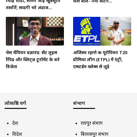
रचाई शादी, सामने आईं खूबसूरत
फैंस बोले- नया बैटिंग...
तस्वीरें; सादगी भरे अंदाज...
चेस चैंपियन प्रज्ञानंद: सेंट लुइस
अजिंक्य रहाणे की यूरोपियन T20
रैपिड और ब्लिट्ज़ टूर्नामेंट के बने
प्रीमियर लीग (ETPL) में एंट्री,
विजेता
एम्स्टर्डम फ्लेम्स से जुड़े
लोकप्रिय वर्ग
संभाग
देश
रायपुर संभाग
विदेश
बिलासपुर संभाग