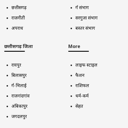
छत्तीसगढ़
दुर्ग संभाग
राजनीती
सरगुजा संभाग
अपराध
बस्तर संभाग
छत्तीसगढ़ जिला
More
रायपुर
लाइफ स्टाइल
बिलासपुर
फैशन
दुर्ग-भिलाई
राशिफल
राजनांदगांव
धर्म-कर्म
अंबिकापुर
सेहत
जगदलपुर